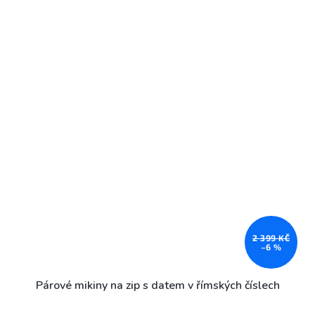
2 399 KČ
–6 %
Párové mikiny na zip s datem v římských číslech