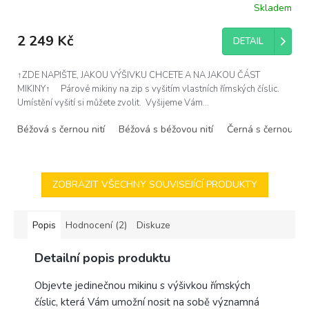
Skladem
2 249 Kč
DETAIL
↑ZDE NAPIŠTE, JAKOU VÝŠIVKU CHCETE A NA JAKOU ČÁST
MIKINY↑ Párové mikiny na zip s vyšitím vlastních římských číslic.
Umístění vyšití si můžete zvolit. Vyšijeme Vám...
Béžová s černou nití
Béžová s béžovou nití
Černá s černou nití
ZOBRAZIT VŠECHNY SOUVISEJÍCÍ PRODUKTY
Popis
Hodnocení (2)
Diskuze
Detailní popis produktu
Objevte jedinečnou mikinu s výšivkou římských
číslic, která Vám umožní nosit na sobě významná