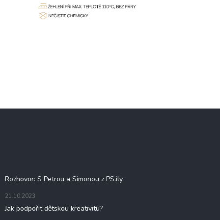
Z
á
p
a
t
Blog
í
Rozhovor: S Petrou a Simonou z PS.ily
21.10.2023
Jak podpořit dětskou kreativitu?