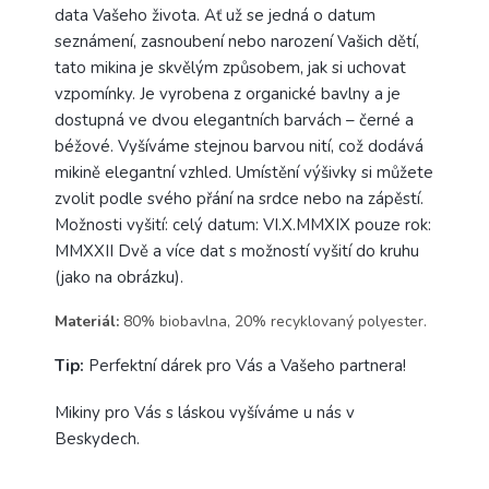
data Vašeho života. Ať už se jedná o datum
seznámení, zasnoubení nebo narození Vašich dětí,
tato mikina je skvělým způsobem, jak si uchovat
vzpomínky. Je vyrobena z organické bavlny a je
dostupná ve dvou elegantních barvách – černé a
béžové. Vyšíváme stejnou barvou nití, což dodává
mikině elegantní vzhled. Umístění výšivky si můžete
zvolit podle svého přání na srdce nebo na zápěstí.
Možnosti vyšití: celý datum: VI.X.MMXIX pouze rok:
MMXXII Dvě a více dat s možností vyšití do kruhu
(jako na obrázku).
Materiál:
80% biobavlna, 20% recyklovaný polyester.
Tip:
Perfektní dárek pro Vás a Vašeho partnera!
Mikiny pro Vás s láskou vyšíváme u nás v
Beskydech.