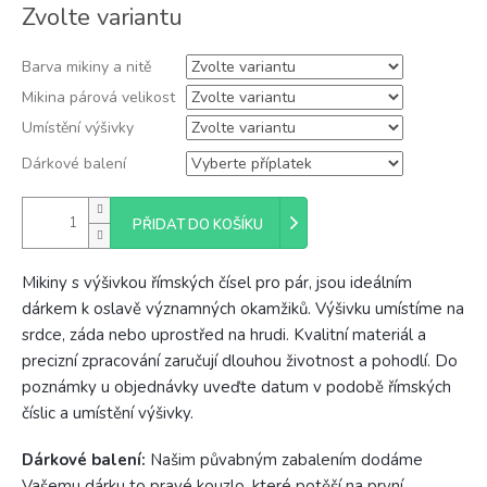
Měrná
Zvolte variantu
cena:
Barva mikiny a nitě
Mikina párová velikost
Umístění výšivky
Dárkové balení
PŘIDAT DO KOŠÍKU
Mikiny s výšivkou římských čísel pro pár, jsou ideálním
dárkem k oslavě významných okamžiků. Výšivku umístíme na
srdce, záda nebo uprostřed na hrudi. Kvalitní materiál a
precizní zpracování zaručují dlouhou životnost a pohodlí. Do
poznámky u objednávky uveďte datum v podobě římských
číslic a umístění výšivky.
Dárkové balení:
Našim půvabným zabalením dodáme
Vašemu dárku to pravé kouzlo, které potěší na první