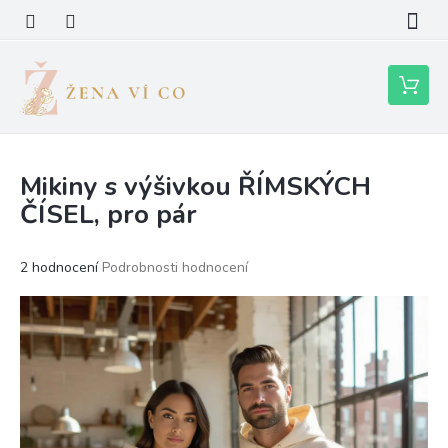
Přejít
na
obsah
Nákupní
košík
Mikiny s výšivkou ŘÍMSKÝCH
ČÍSEL, pro pár
Průměrné
2 hodnocení
Podrobnosti hodnocení
hodnocení
produktu
je
5,0
z
5
hvězdiček.