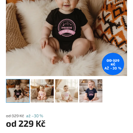
OD 329
KČ
AŽ –30 %
od 329 Kč
až –30 %
od
229 Kč