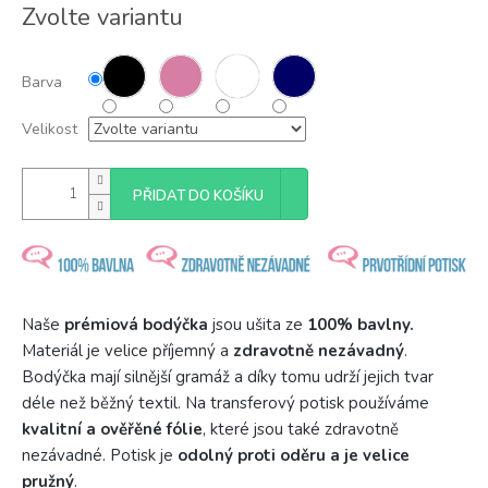
Měrná
Zvolte variantu
cena:
Barva
Velikost
PŘIDAT DO KOŠÍKU
Naše
prémiová bodýčka
jsou ušita ze
100% bavlny.
Materiál je velice příjemný a
zdravotně nezávadný
.
Bodýčka mají silnější gramáž a díky tomu udrží jejich tvar
déle než běžný textil. Na transferový potisk používáme
kvalitní a ověřěné fólie
, které jsou také zdravotně
nezávadné. Potisk je
odolný proti oděru a je velice
pružný
.