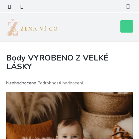
Přejít
na
obsah
Nákupní
košík
Body VYROBENO Z VELKÉ
LÁSKY
Průměrné
Neohodnoceno
Podrobnosti hodnocení
hodnocení
produktu
je
0,0
z
5
hvězdiček.