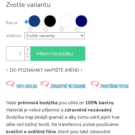
Měrná
Zvolte variantu
cena:
Barva
Velikost
PŘIDAT DO KOŠÍKU
↑ DO POZNÁMKY NAPIŠTE JMÉNO ↑
Naše
prémiová bodýčka
jsou ušita ze
100% bavlny.
Materiál je velice příjemný a
zdravotně nezávadný
.
Bodýčka mají silnější gramáž a díky tomu udrží jejich tvar
déle než běžný textil. Na transferový potisk používáme
kvalitní a ověřěné fólie
, které jsou také zdravotně