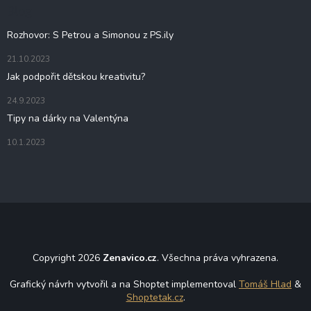
t
Blog
í
Rozhovor: S Petrou a Simonou z PS.ily
21.10.2023
Jak podpořit dětskou kreativitu?
24.9.2023
Tipy na dárky na Valentýna
10.1.2023
Copyright 2026
Zenavico.cz
. Všechna práva vyhrazena.
Grafický návrh vytvořil a na Shoptet implementoval
Tomáš Hlad
&
Shoptetak.cz
.