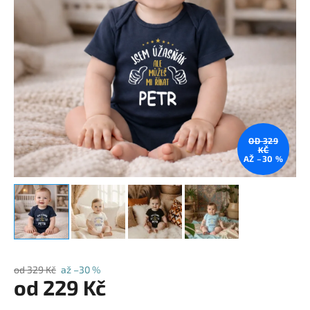
OD 329
KČ
AŽ –30 %
od 329 Kč
až –30 %
od
229 Kč