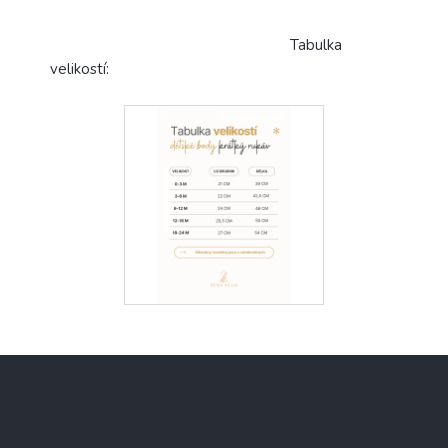
Tabulka
velikostí:
Z
á
p
a