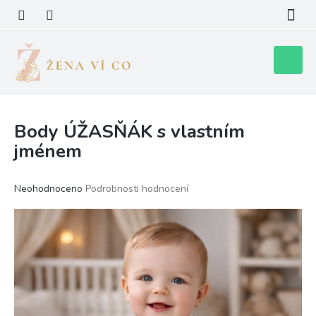
Přejít
na
obsah
Nákupní
košík
Body ÚŽASŇÁK s vlastním
jménem
Průměrné
Neohodnoceno
Podrobnosti hodnocení
hodnocení
produktu
je
0,0
z
5
hvězdiček.