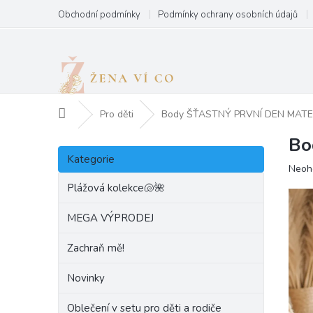
Přejít
Obchodní podmínky
Podmínky ochrany osobních údajů
na
obsah
Domů
Pro děti
Body ŠŤASTNÝ PRVNÍ DEN MATE
Bo
P
Přeskočit
o
Kategorie
kategorie
Prům
Neoh
s
hodn
t
Plážová kolekce🐚🌺
produ
r
je
a
MEGA VÝPRODEJ
0,0
n
z
Zachraň mě!
5
n
hvězd
í
Novinky
p
a
Oblečení v setu pro děti a rodiče
n