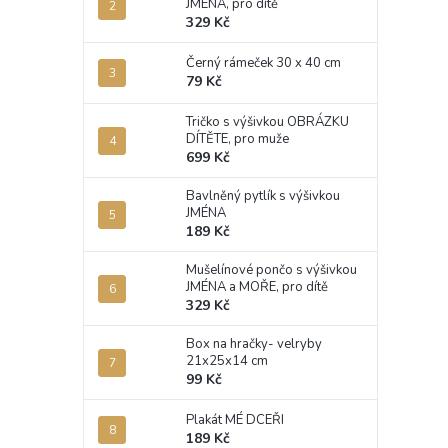
JMÉNA, pro dítě
329 Kč
Černý rámeček 30 x 40 cm
79 Kč
Tričko s výšivkou OBRÁZKU
DÍTĚTE, pro muže
699 Kč
Bavlněný pytlík s výšivkou
JMÉNA
189 Kč
Mušelínové pončo s výšivkou
JMÉNA a MOŘE, pro dítě
329 Kč
Box na hračky- velryby
21x25x14 cm
99 Kč
Plakát MÉ DCEŘI
189 Kč