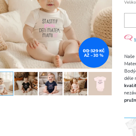
Veliko
OD 329 KČ
AŽ –30 %
Naše
Mater
Bodýč
déle 
kvali
nezáv
pruž