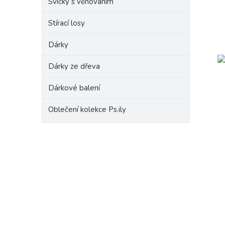
Svíčky s věnováním
Stírací losy
Dárky
Dárky ze dřeva
Dárkové balení
Oblečení kolekce Ps.ily