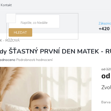
Kontakt
Zákazni
+420 
HLEDAT
K - RŮŽOVÁ
dy ŠŤASTNÝ PRVNÍ DEN MATEK - 
ěrné
odnoceno
Podrobnosti hodnocení
ocení
ktu
od 32
o
Měrn
Zvo
cena:
iček.
Barva