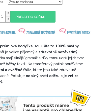
st
PŘIDAT DO KOŠÍKU
prémiová bodýčka
jsou ušita ze
100% bavlny.
iál je velice příjemný a
zdravotně nezávadný
.
ka mají silnější gramáž a díky tomu udrží jejich tvar
než běžný textil. Na transferový potisk používáme
tní a ověřěné fólie
, které jsou také zdravotně
adné. Potisk je
odolný proti oděru a je velice
ný
.