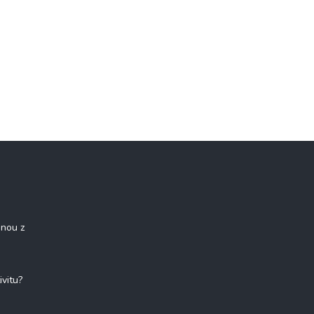
onou z
ivitu?