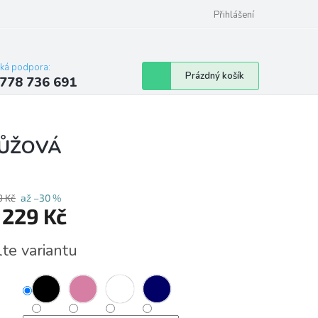
Přihlášení
cká podpora:
Nákupní
Prázdný košík
778 736 691
košík
RŮŽOVÁ
9 Kč
až –30 %
d
229 Kč
á
lte variantu