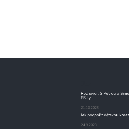
Blog
Rozhovor: S Petrou a Sim
PS.ily
21.10.2023
Jak podpořit dětskou kreat
24.9.2023