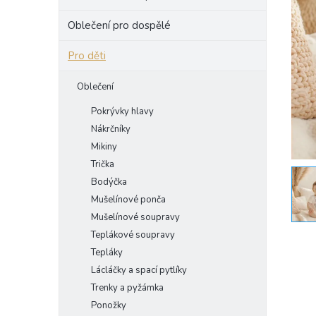
e
Oblečení pro dospělé
l
Pro děti
Oblečení
Pokrývky hlavy
Nákrčníky
Mikiny
Trička
Bodýčka
Mušelínové ponča
Mušelínové soupravy
Teplákové soupravy
Tepláky
Lácláčky a spací pytlíky
Trenky a pyžámka
Ponožky