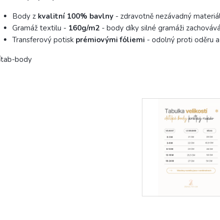
Body z
kvalitní 100% bavlny
- zdravotně nezávadný materiál
Gramáž textilu -
160g/m2
- body díky silné gramáži zachovává 
Transferový potisk
prémiovými fóliemi
- odolný proti oděru a
Tabulka vel