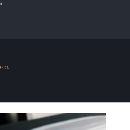
na
ak.cz
.