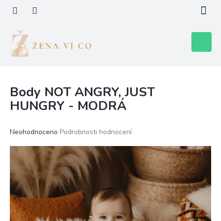
Přejít
na
obsah
Nákupní
košík
Body NOT ANGRY, JUST
HUNGRY - MODRÁ
Průměrné
Neohodnoceno
Podrobnosti hodnocení
hodnocení
produktu
je
0,0
z
5
hvězdiček.