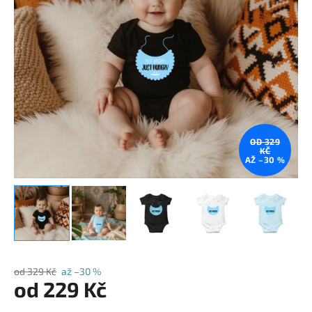
OD 329
KČ
AŽ –30 %
od 329 Kč
až –30 %
od
229 Kč