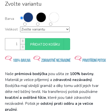
Měrná
Zvolte variantu
cena:
Barva
Velikost
PŘIDAT DO KOŠÍKU
Naše
prémiová bodýčka
jsou ušita ze
100% bavlny.
Materiál je velice příjemný a
zdravotně nezávadný
.
Bodýčka mají silnější gramáž a díky tomu udrží jejich tvar
déle než běžný textil. Na transferový potisk používáme
kvalitní a ověřěné fólie
, které jsou také zdravotně
nezávadné. Potisk je
odolný proti oděru a je velice
pružný
.