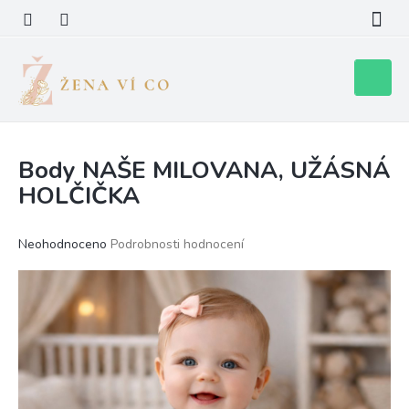
Přejít
na
obsah
Nákupní
košík
Body NAŠE MILOVANA, UŽÁSNÁ
HOLČIČKA
Průměrné
Neohodnoceno
Podrobnosti hodnocení
hodnocení
produktu
je
0,0
z
5
hvězdiček.