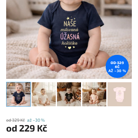
OD 329
KČ
AŽ –30 %
od 329 Kč
až –30 %
od
229 Kč