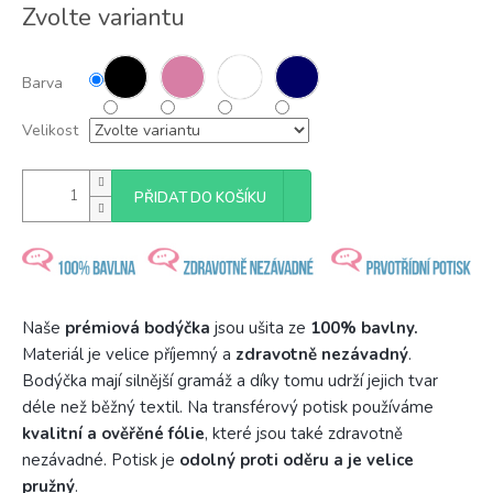
Měrná
Zvolte variantu
cena:
Barva
Velikost
PŘIDAT DO KOŠÍKU
Naše
prémiová bodýčka
jsou ušita ze
100% bavlny.
Materiál je velice příjemný a
zdravotně nezávadný
.
Bodýčka mají silnější gramáž a díky tomu udrží jejich tvar
déle než běžný textil. Na transférový potisk používáme
kvalitní a ověřěné fólie
, které jsou také zdravotně
nezávadné. Potisk je
odolný proti oděru a je velice
pružný
.