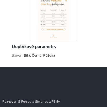
Doplňkové parametry
Barva
:
Bílá, Černá, Růžová
Z
á
p
a
t
Blog
í
Rozhovor: S Petrou a Simonou z PS.ily