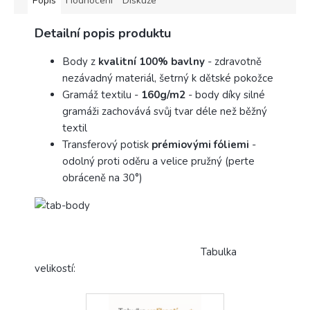
Popis
Hodnocení
Diskuze
Detailní popis produktu
Body z
kvalitní 100% bavlny
- zdravotně
nezávadný materiál, šetrný k dětské pokožce
Gramáž textilu -
160g/m2
- body díky silné
gramáži zachovává svůj tvar déle než běžný
textil
Transferový potisk
prémiovými fóliemi
-
odolný proti oděru a velice pružný (perte
obráceně na 30°)
Tabulka
velikostí: