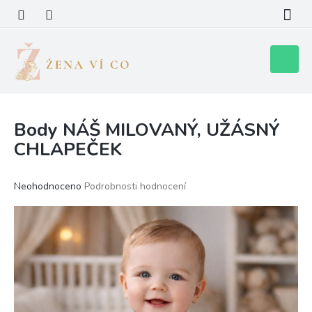
Přejít
na
obsah
Nákupní
košík
Body NÁŠ MILOVANÝ, UŽÁSNÝ
CHLAPEČEK
Průměrné
Neohodnoceno
Podrobnosti hodnocení
hodnocení
produktu
je
0,0
z
5
hvězdiček.