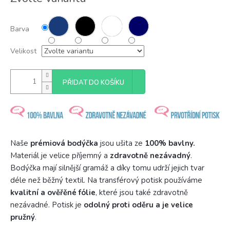
cena:
Barva
Velikost
PŘIDAT DO KOŠÍKU
Naše
prémiová bodýčka
jsou ušita ze
100% bavlny.
Materiál je velice příjemný a
zdravotně nezávadný
.
Bodýčka mají silnější gramáž a díky tomu udrží jejich tvar
déle než běžný textil. Na transférový potisk používáme
kvalitní a ověřěné fólie
, které jsou také zdravotně
nezávadné. Potisk je
odolný proti oděru a je velice
pružný
.