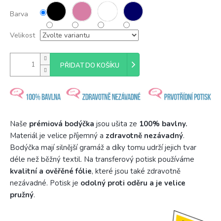
Barva
Velikost
PŘIDAT DO KOŠÍKU
Naše
prémiová bodýčka
jsou ušita ze
100% bavlny.
Materiál je velice příjemný a
zdravotně nezávadný
.
Bodýčka mají silnější gramáž a díky tomu udrží jejich tvar
déle než běžný textil. Na transferový potisk používáme
kvalitní a ověřěné fólie
, které jsou také zdravotně
nezávadné. Potisk je
odolný proti oděru a je velice
pružný
.