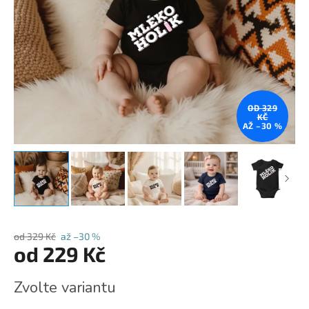
OD 329
KČ
AŽ –30 %
od 329 Kč
až –30 %
od
229 Kč
Měrná
Zvolte variantu
cena: