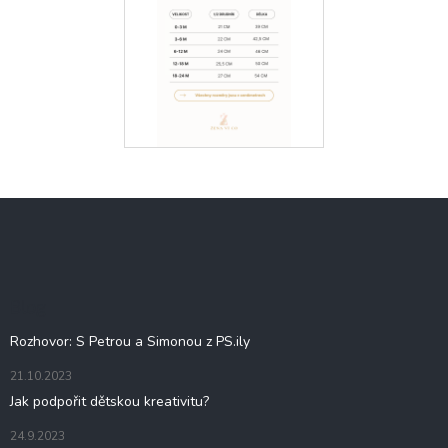
Z
á
p
a
t
Blog
í
Rozhovor: S Petrou a Simonou z PS.ily
21.10.2023
Jak podpořit dětskou kreativitu?
24.9.2023