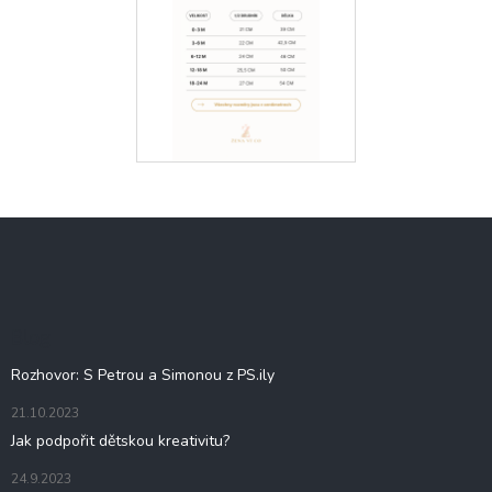
Z
á
p
a
t
Blog
í
Rozhovor: S Petrou a Simonou z PS.ily
21.10.2023
Jak podpořit dětskou kreativitu?
24.9.2023