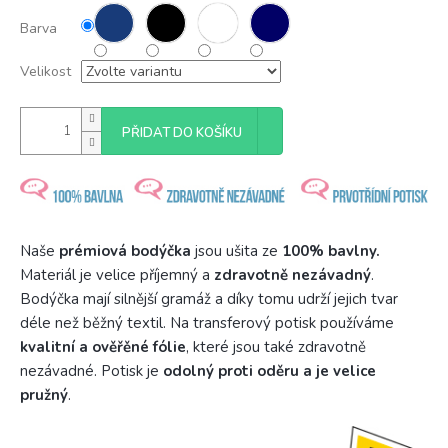
Barva
Velikost
PŘIDAT DO KOŠÍKU
Naše
prémiová bodýčka
jsou ušita ze
100% bavlny.
Materiál je velice příjemný a
zdravotně nezávadný
.
Bodýčka mají silnější gramáž a díky tomu udrží jejich tvar
déle než běžný textil. Na transferový potisk používáme
kvalitní a ověřěné fólie
, které jsou také zdravotně
nezávadné. Potisk je
odolný proti oděru a je velice
pružný
.