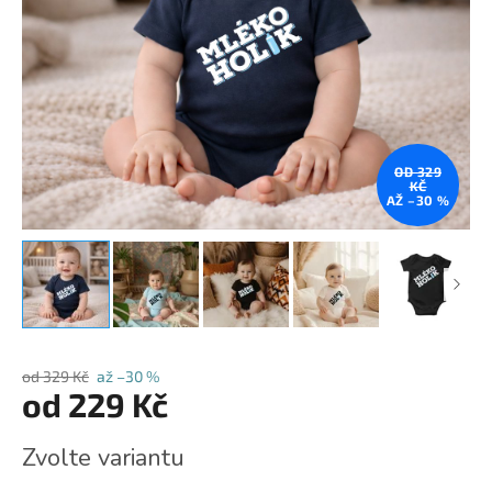
OD 329
KČ
AŽ –30 %
od 329 Kč
až –30 %
od
229 Kč
Měrná
Zvolte variantu
cena: