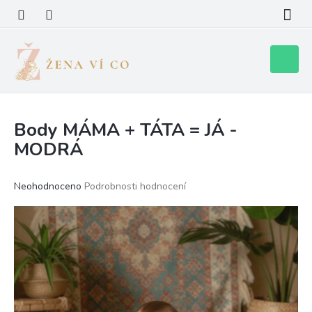
Přejít
na
obsah
Nákupní
košík
Body MÁMA + TÁTA = JÁ -
MODRÁ
Průměrné
Neohodnoceno
Podrobnosti hodnocení
hodnocení
produktu
je
0,0
z
5
hvězdiček.