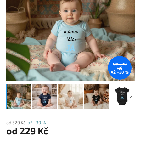
OD 329
KČ
AŽ –30 %
od 329 Kč
až –30 %
od
229 Kč