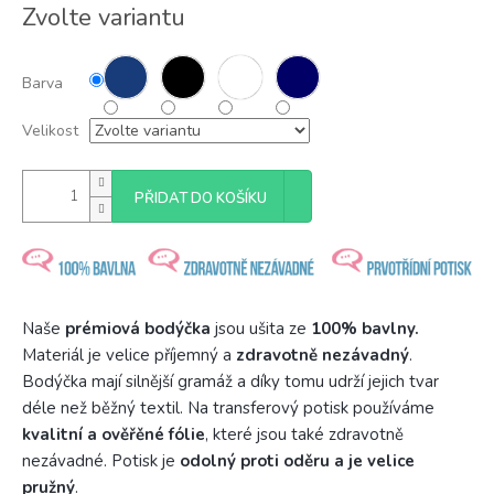
Měrná
Zvolte variantu
cena:
Barva
Velikost
PŘIDAT DO KOŠÍKU
Naše
prémiová bodýčka
jsou ušita ze
100% bavlny.
Materiál je velice příjemný a
zdravotně nezávadný
.
Bodýčka mají silnější gramáž a díky tomu udrží jejich tvar
déle než běžný textil. Na transferový potisk používáme
kvalitní a ověřěné fólie
, které jsou také zdravotně
nezávadné. Potisk je
odolný proti oděru a je velice
pružný
.