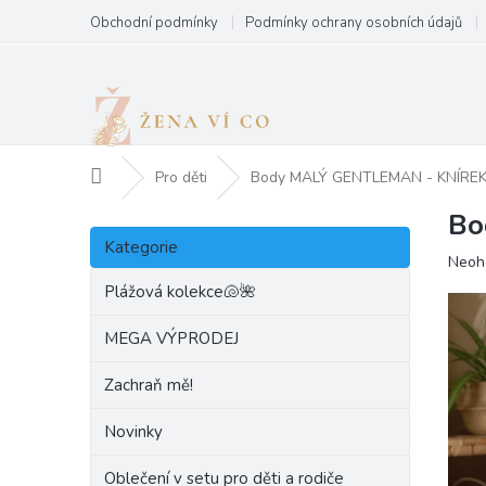
Přejít
Obchodní podmínky
Podmínky ochrany osobních údajů
na
obsah
Domů
Pro děti
Body MALÝ GENTLEMAN - KNÍRE
Bo
P
Přeskočit
o
Kategorie
kategorie
Prům
Neoh
s
hodn
t
Plážová kolekce🐚🌺
produ
r
je
a
MEGA VÝPRODEJ
0,0
n
z
Zachraň mě!
5
n
hvězd
í
Novinky
p
a
Oblečení v setu pro děti a rodiče
n