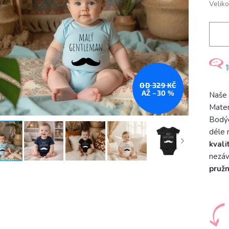
Veliko
OD 329 KČ
AŽ –30 %
Naše
Mater
Bodýč
déle 
kvali
nezáv
pruž