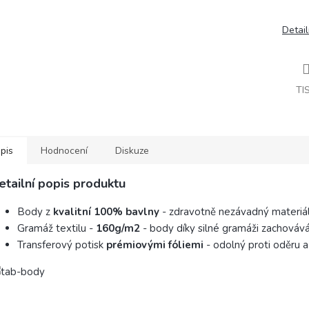
Detail
TI
pis
Hodnocení
Diskuze
etailní popis produktu
Body z
kvalitní 100% bavlny
- zdravotně nezávadný materiál
Gramáž textilu -
160g/m2
- body díky silné gramáži zachovává 
Transferový potisk
prémiovými fóliemi
- odolný proti oděru a
Tabulka vel