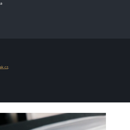
na
ak.cz
.