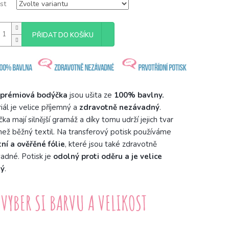
st
PŘIDAT DO KOŠÍKU
prémiová bodýčka
jsou ušita ze
100% bavlny.
iál je velice příjemný a
zdravotně nezávadný
.
ka mají silnější gramáž a díky tomu udrží jejich tvar
než běžný textil. Na transferový potisk používáme
tní a ověřěné fólie
, které jsou také zdravotně
adné. Potisk je
odolný proti oděru a je velice
ný
.