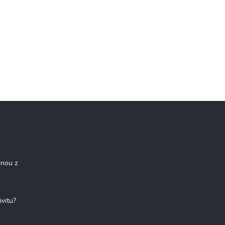
onou z
ivitu?