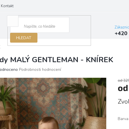
Kontakt
Zákazni
+420 
HLEDAT
K
dy MALÝ GENTLEMAN - KNÍREK
ěrné
odnoceno
Podrobnosti hodnocení
ocení
ktu
od 32
o
Měrn
Zvo
cena:
iček.
Barva