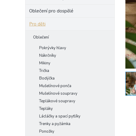
e
Oblečení pro dospělé
l
Pro děti
Oblečení
Pokrývky hlavy
Nákrčníky
Mikiny
Trička
Bodýčka
Mušelínové ponča
Mušelínové soupravy
Teplákové soupravy
Tepláky
Lácláčky a spací pytlíky
Trenky a pyžámka
Ponožky