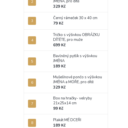
JMÉNA, pro dítě
329 Kč
Černý rámeček 30 x 40 cm
79 Kč
Tričko s výšivkou OBRÁZKU
DÍTĚTE, pro muže
699 Kč
Bavlněný pytlík s výšivkou
JMÉNA
189 Kč
Mušelínové pončo s výšivkou
JMÉNA a MOŘE, pro dítě
329 Kč
Box na hračky- velryby
21x25x14 cm
99 Kč
Plakát MÉ DCEŘI
189 Kč