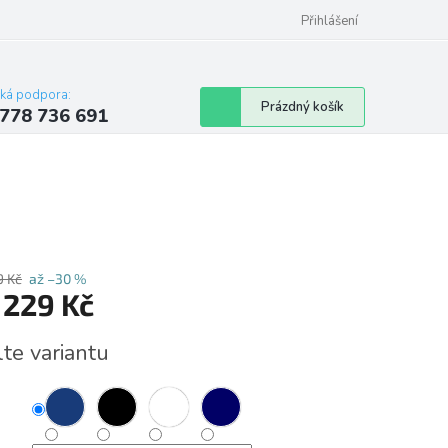
Přihlášení
cká podpora:
Nákupní
Prázdný košík
778 736 691
košík
9 Kč
až –30 %
d
229 Kč
á
lte variantu