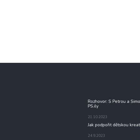
Blog
Rozhovor: S Petrou a Sim
PS.ily
21.10.2023
Jak podpořit dětskou kreat
24.9.2023