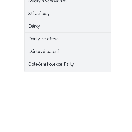
Svíčky s věnováním
Stírací losy
Dárky
Dárky ze dřeva
Dárkové balení
Oblečení kolekce Ps.ily