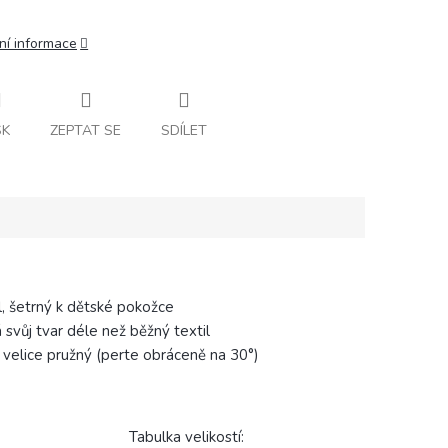
ní informace
SK
ZEPTAT SE
SDÍLET
, šetrný k dětské pokožce
svůj tvar déle než běžný textil
 velice pružný (perte obráceně na 30°)
ikostí: