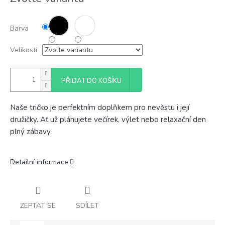
cena:
Barva
Velikosti
PŘIDAT DO KOŠÍKU
Naše tričko je perfektním doplňkem pro nevěstu i její
družičky. Ať už plánujete večírek, výlet nebo relaxační den
plný zábavy.
Detailní informace
ZEPTAT SE
SDÍLET