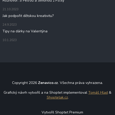
Rozhovor: S Petrou a Simonou z PS.ily
21.10.2023
Jak podpořit dětskou kreativitu?
24.9.2023
Tipy na dárky na Valentýna
10.1.2023
Copyright 2026
Zenavico.cz
. Všechna práva vyhrazena.
Grafický návrh vytvořil a na Shoptet implementoval
Tomáš Hlad
&
Shoptetak.cz
.
Vytvořil Shoptet Premium