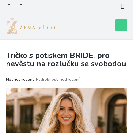
Přejít
na
obsah
Nákupní
košík
Tričko s potiskem BRIDE, pro
nevěstu na rozlučku se svobodou
Průměrné
Neohodnoceno
Podrobnosti hodnocení
hodnocení
produktu
je
0,0
z
5
hvězdiček.