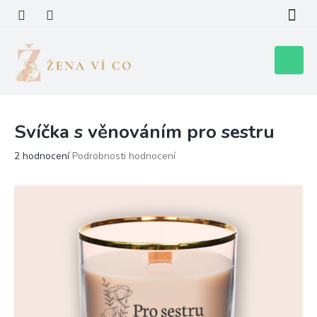
Přejít
na
obsah
Nákupní
košík
Svíčka s věnováním pro sestru
Průměrné
2 hodnocení
Podrobnosti hodnocení
hodnocení
produktu
je
5,0
z
5
hvězdiček.