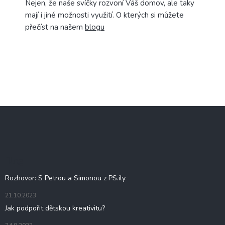
Nejen, že naše svíčky rozvoní Váš domov, ale taky
mají i jiné možnosti využití. O kterých si můžete
přečíst na našem
blogu
Z
á
p
a
t
Blog
í
Rozhovor: S Petrou a Simonou z PS.ily
21.10.2023
Jak podpořit dětskou kreativitu?