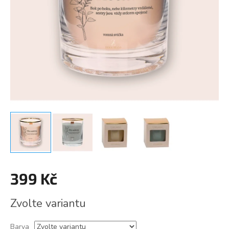
399 Kč
Měrná
Zvolte variantu
cena:
Barva