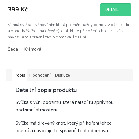
hodnocení
produktu
399 Kč
DETAIL
je
5,0
z
Vonná svíčka s věnováním která promění každý domov v oázu klidu
5
a pohody Svíčka má dřevěný knot, který při hoření lehce praská a
hvězdiček.
navozuje to správné teplo domova. I deální...
Šedá
Krémová
Popis
Hodnocení
Diskuze
Detailní popis produktu
Svíčka s vůni podzimu, která naladí tu správnou
podzimní atmosféru.
Svíčka má dřevěný knot, který při hoření lehce
praská a navozuje to správné teplo domova.