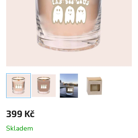
399 Kč
Měrná
Skladem
cena: