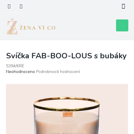
Přejít
na
obsah
Nákupní
košík
Svíčka FAB-BOO-LOUS s bubáky
5394/KRE
Průměrné
Neohodnoceno
Podrobnosti hodnocení
hodnocení
produktu
je
0,0
z
5
hvězdiček.