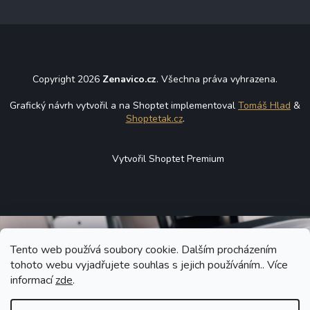
Copyright 2026
Zenavico.cz
. Všechna práva vyhrazena.
Grafický návrh vytvořil a na Shoptet implementoval
Tomáš Hlad
&
Shoptetak.cz
.
Vytvořil Shoptet Premium
Tento web používá soubory cookie. Dalším procházením
tohoto webu vyjadřujete souhlas s jejich používáním.. Více
informací
zde
.