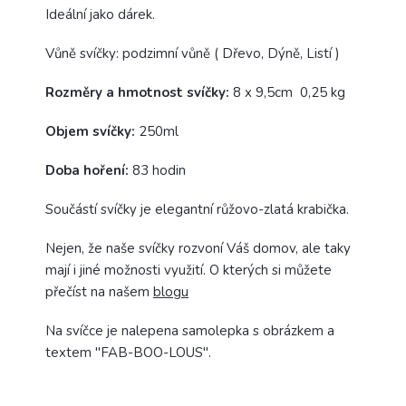
Ideální jako dárek.
Vůně svíčky: podzimní vůně ( Dřevo, Dýně, Listí )
Rozměry a hmotnost svíčky:
8 x 9,5cm 0,25 kg
Objem svíčky:
250ml
Doba hoření:
83 hodin
Součástí svíčky je elegantní růžovo-zlatá krabička.
Nejen, že naše svíčky rozvoní Váš domov, ale taky
mají i jiné možnosti využití. O kterých si můžete
přečíst na našem
blogu
Na svíčce je nalepena samolepka s obrázkem a
textem "FAB-BOO-LOUS".