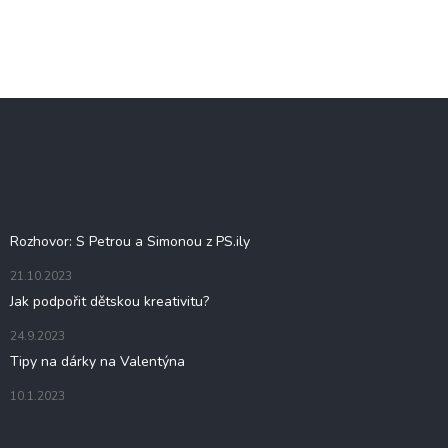
Z
á
p
a
t
Blog
í
Rozhovor: S Petrou a Simonou z PS.ily
21.10.2023
Jak podpořit dětskou kreativitu?
24.9.2023
Tipy na dárky na Valentýna
10.1.2023