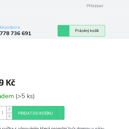
Přihlášení
cká podpora:
Nákupní
Prázdný košík
778 736 691
košík
9 Kč
á
ladem
(>5 ks)
PŘIDAT DO KOŠÍKU
 svíčka s věnováním která promění tvůj domov v oázu