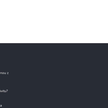
onou z
ivitu?
na