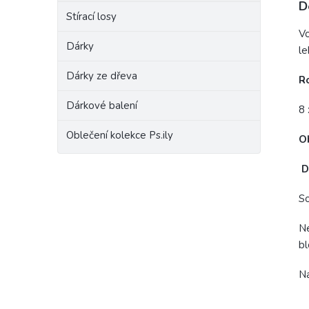
D
Stírací losy
Vo
Dárky
le
Dárky ze dřeva
R
Dárkové balení
8 
Oblečení kolekce Ps.ily
O
D
So
Ne
b
N