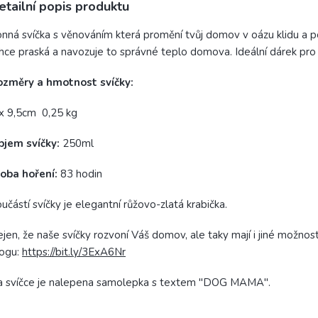
etailní popis produktu
nná svíčka s věnováním která promění tvůj domov v oázu klidu a po
hce praská a navozuje to správné teplo domova. Ideální dárek pro
ozměry a hmotnost svíčky:
x 9,5cm 0,25 kg
bjem svíčky:
250ml
oba hoření:
83 hodin
učástí svíčky je elegantní růžovo-zlatá krabička.
jen, že naše svíčky rozvoní Váš domov, ale taky mají i jiné možnost
logu:
https://bit.ly/3ExA6Nr
a svíčce je nalepena samolepka s textem "DOG MAMA".