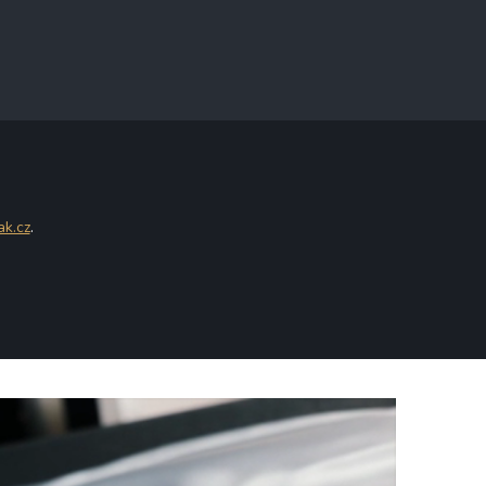
ak.cz
.