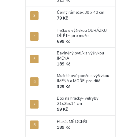
329 Kč
Černý rámeček 30 x 40 cm
79 Kč
Tričko s výšivkou OBRÁZKU
DÍTĚTE, pro muže
699 Kč
Bavlněný pytlík s výšivkou
JMÉNA
189 Kč
Mušelínové pončo s výšivkou
JMÉNA a MOŘE, pro dítě
329 Kč
Box na hračky- velryby
21x25x14 cm
99 Kč
Plakát MÉ DCEŘI
189 Kč