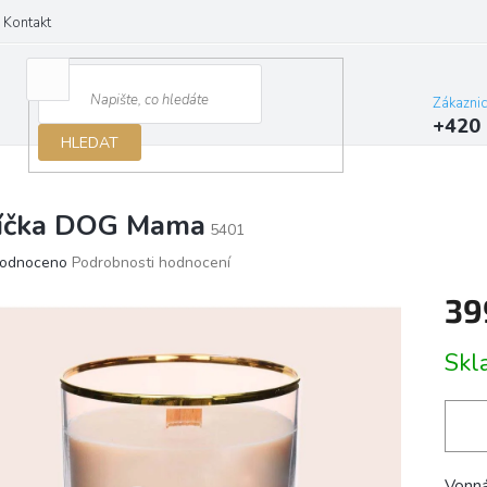
Kontakt
Zákazni
+420 
HLEDAT
íčka DOG Mama
5401
ěrné
odnoceno
Podrobnosti hodnocení
ocení
39
ktu
Měrn
Sk
cena:
iček.
Vonná