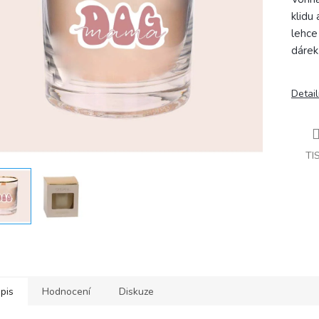
klidu
lehce
dárek
Detail
TI
pis
Hodnocení
Diskuze