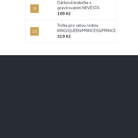
Dárková krabička s
gravírováním NEVĚSTA
109 Kč
Trička pro celou rodinu
KING/QUEEN/PRINCESS/PRINCE
319 Kč
Z
á
p
a
t
í