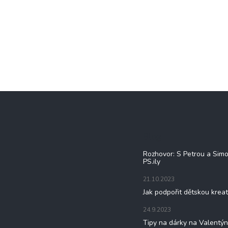
Blog
Rozhovor: S Petrou a Sim
PS.ily
21.10.2023
Jak podpořit dětskou kreat
24.9.2023
Tipy na dárky na Valentý