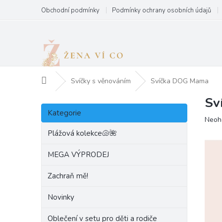
Přejít
Obchodní podmínky
Podmínky ochrany osobních údajů
na
obsah
Domů
Svíčky s věnováním
Svíčka DOG Mama
Sv
P
Přeskočit
o
Kategorie
kategorie
Prům
Neoh
s
hodn
t
Plážová kolekce🐚🌺
produ
r
je
a
MEGA VÝPRODEJ
0,0
n
z
Zachraň mě!
5
n
hvězd
í
Novinky
p
a
Oblečení v setu pro děti a rodiče
n