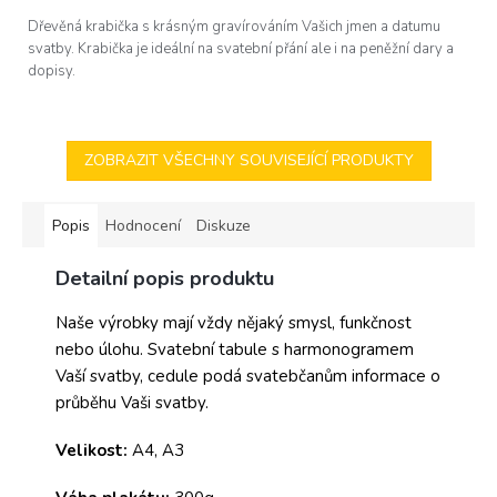
Dřevěná krabička s krásným gravírováním Vašich jmen a datumu
svatby. Krabička je ideální na svatební přání ale i na peněžní dary a
dopisy.
ZOBRAZIT VŠECHNY SOUVISEJÍCÍ PRODUKTY
Popis
Hodnocení
Diskuze
Detailní popis produktu
Naše výrobky mají vždy nějaký smysl, funkčnost
nebo úlohu. Svatební tabule s harmonogramem
Vaší svatby, cedule podá svatebčanům informace o
průběhu Vaši svatby.
Velikost:
A4, A3