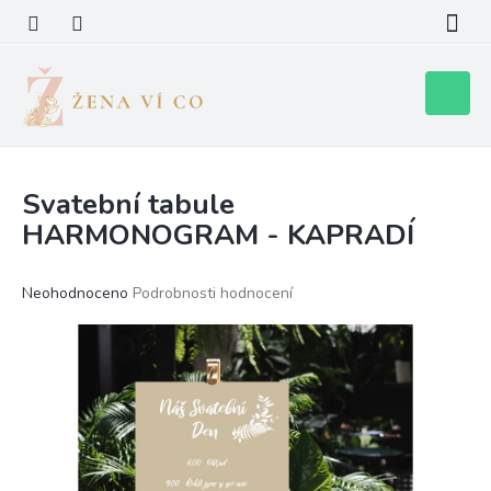
Přejít
na
obsah
Nákupní
košík
Svatební tabule
HARMONOGRAM - KAPRADÍ
Průměrné
Neohodnoceno
Podrobnosti hodnocení
hodnocení
produktu
je
0,0
z
5
hvězdiček.