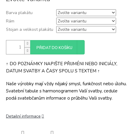
cena:
Barva plakátu
Rám
Stojan a velikost plakátu
PŘIDAT DO KOŠÍKU
↑ DO POZNÁMKY NAPIŠTE PŘIJMÉNI NEBO INICIÁLY,
DATUM SVATBY A ČASY SPOLU S TEXTEM ↑
Naše výrobky mají vždy nějaký smysl, funkčnost nebo úlohu.
Svatební tabule s harmonogramem Vaší svatby, cedule
podá svatebčanům informace o průběhu Vaši svatby.
Detailní informace