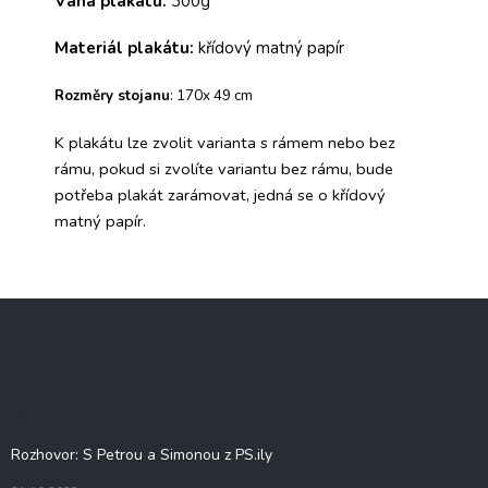
Váha plakátu:
300g
Materiál plakátu:
křídový matný papír
Rozměry
stojanu
: 170x 49 cm
K plakátu lze zvolit varianta s rámem nebo bez
rámu, pokud si zvolíte variantu bez rámu, bude
potřeba plakát zarámovat, jedná se o křídový
matný papír.
Z
á
p
a
t
Blog
í
Rozhovor: S Petrou a Simonou z PS.ily