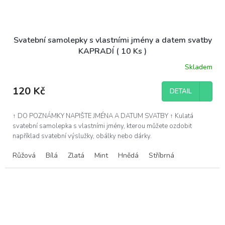
Svatební samolepky s vlastními jmény a datem svatby
KAPRADÍ ( 10 Ks )
Skladem
120 Kč
DETAIL
↑ DO POZNÁMKY NAPIŠTE JMÉNA A DATUM SVATBY ↑ Kulatá
svatební samolepka s vlastními jmény, kterou můžete ozdobit
například svatební výslužky, obálky nebo dárky.
Růžová
Bílá
Zlatá
Mint
Hnědá
Stříbrná