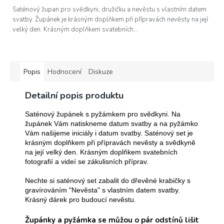
Saténový župan pro svědkyni, družičku a nevěstu s vlastním datem
svatby. Župánek je krásným doplňkem při přípravách nevěsty na její
velký den. Krásným doplňkem svatebních...
Popis
Hodnocení
Diskuze
Detailní popis produktu
Saténový župánek s pyžámkem pro svědkyni. Na
župánek Vám natiskneme datum svatby a na pyžámko
Vám našijeme iniciály i datum svatby. Saténový set je
krásným doplňkem při přípravách nevěsty a svědkyně
na její velký den. Krásným
doplňkem svatebních
fotografií a videí se zákulisních příprav.
Nechte si saténový set zabalit do dřevěné krabičky s
gravírováním "Nevěsta" s vlastním datem svatby.
Krásný dárek pro budoucí nevěstu.
Župánky a pyžámka se můžou o pár odstínů lišit