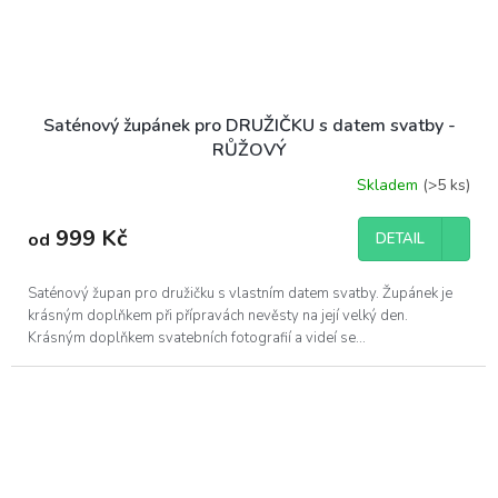
Saténový župánek pro DRUŽIČKU s datem svatby -
RŮŽOVÝ
Skladem
(>5 ks)
999 Kč
od
DETAIL
Saténový župan pro družičku s vlastním datem svatby. Župánek je
krásným doplňkem při přípravách nevěsty na její velký den.
Krásným doplňkem svatebních fotografií a videí se...