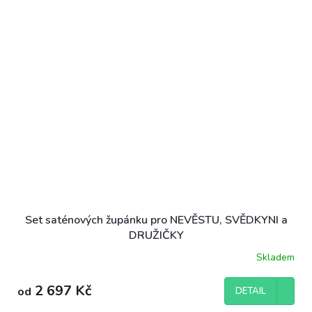
Set saténových župánku pro NEVĚSTU, SVĚDKYNI a
DRUŽIČKY
Skladem
2 697 Kč
od
DETAIL