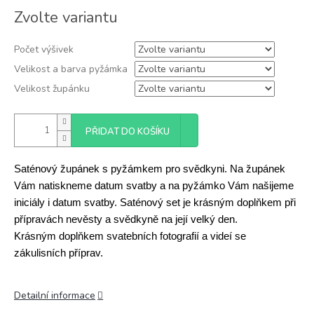
Měrná
Zvolte variantu
cena:
Počet výšivek
Velikost a barva pyžámka
Velikost župánku
PŘIDAT DO KOŠÍKU
Saténový župánek s pyžámkem pro svědkyni. Na župánek
Vám natiskneme datum svatby a na pyžámko Vám našijeme
iniciály i datum svatby. Saténový set je krásným doplňkem při
přípravách nevěsty a svědkyně na její velký den.
Krásným
doplňkem svatebních fotografií a videí se
zákulisních příprav.
Detailní informace