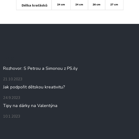
Z
á
p
a
t
Blog
í
Rozhovor: S Petrou a Simonou z PS.ily
21.10.2023
Jak podpořit dětskou kreativitu?
24.9.2023
Tipy na dárky na Valentýna
10.1.2023