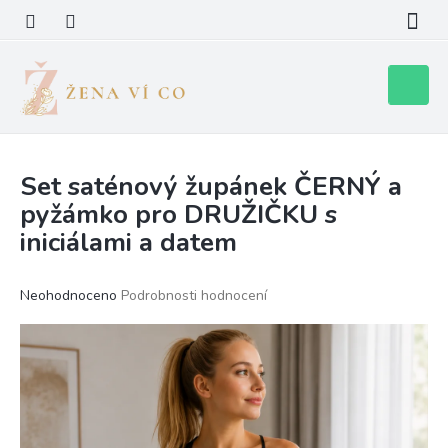
Přejít
na
obsah
Nákupní
košík
Set saténový župánek ČERNÝ a
pyžámko pro DRUŽIČKU s
iniciálami a datem
Průměrné
Neohodnoceno
Podrobnosti hodnocení
hodnocení
produktu
je
0,0
z
5
hvězdiček.