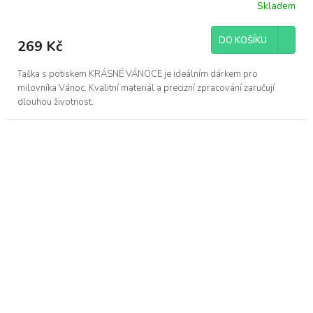
Skladem
DO KOŠÍKU
269 Kč
Taška s potiskem KRÁSNÉ VÁNOCE je ideálním dárkem pro
milovníka Vánoc. Kvalitní materiál a precizní zpracování zaručují
dlouhou životnost.