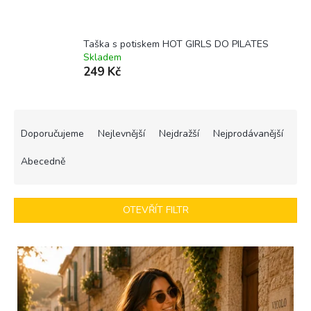
Taška s potiskem HOT GIRLS DO PILATES
Skladem
249 Kč
Ř
a
Doporučujeme
Nejlevnější
Nejdražší
Nejprodávanější
z
e
Abecedně
n
í
p
OTEVŘÍT FILTR
r
o
V
d
ý
u
p
k
i
t
s