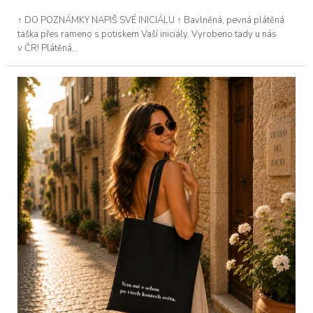
↑ DO POZNÁMKY NAPIŠ SVÉ INICIÁLU ↑ Bavlněná, pevná plátěná
taška přes rameno s potiskem Vaší iniciály. Vyrobeno tady u nás
v ČR! Plátěná...