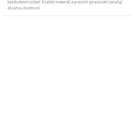
každodenní nošení. Kvalitní materiál a precizní zpracování zaručují
dlouhou životnost.