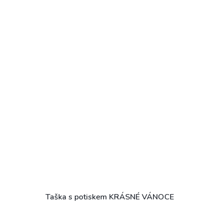
Taška s potiskem KRÁSNÉ VÁNOCE