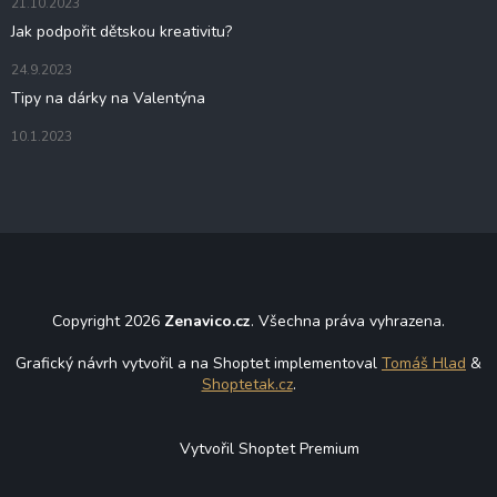
21.10.2023
p
Jak podpořit dětskou kreativitu?
i
s
24.9.2023
u
Tipy na dárky na Valentýna
10.1.2023
Copyright 2026
Zenavico.cz
. Všechna práva vyhrazena.
Grafický návrh vytvořil a na Shoptet implementoval
Tomáš Hlad
&
Shoptetak.cz
.
Vytvořil Shoptet Premium