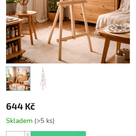
644 Kč
Měrná
Skladem
(>5 ks)
cena: