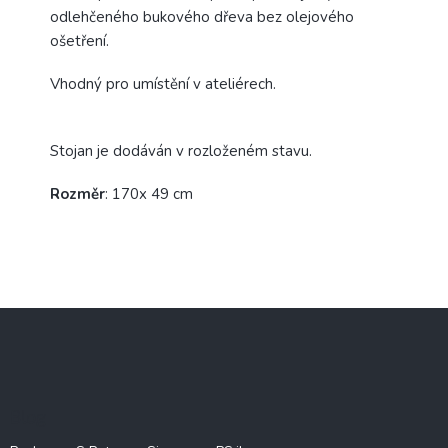
odlehčeného bukového dřeva bez olejového
ošetření.
Vhodný pro umístění v ateliérech.
Stojan je dodáván v rozloženém stavu.
Rozměr
: 170x 49 cm
Z
á
p
a
t
Blog
í