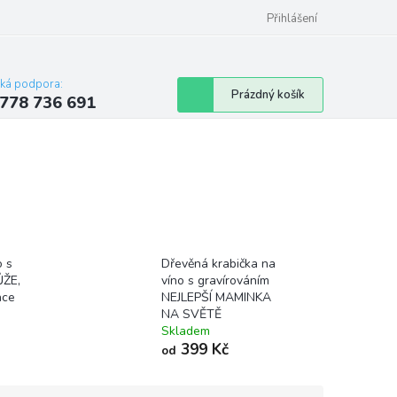
Přihlášení
cká podpora:
Nákupní
Prázdný košík
778 736 691
košík
o s
Dřevěná krabička na
ŮŽE,
víno s gravírováním
nce
NEJLEPŠÍ MAMINKA
NA SVĚTĚ
Skladem
399 Kč
od