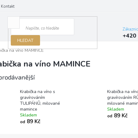
Kontakt
Zákazni
+420 
HLEDAT
bička na víno MAMINCE
abička na víno MAMINCE
prodávanější
Krabička na víno s
Krabička na vín
gravírováním
gravírováním R
TULIPÁNŮ, milované
milované mami
mamince
Skladem
Skladem
89 Kč
od
89 Kč
od