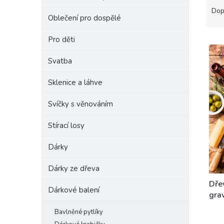
a
e
Dop
Oblečení pro dospělé
z
l
e
Pro děti
V
n
ý
í
Svatba
p
p
i
r
Sklenice a láhve
s
o
p
d
Svíčky s věnováním
r
u
o
k
Stírací losy
d
t
u
ů
Dárky
k
t
Dárky ze dřeva
ů
Dřev
Dárkové balení
gra
NA 
Bavlněné pytlíky