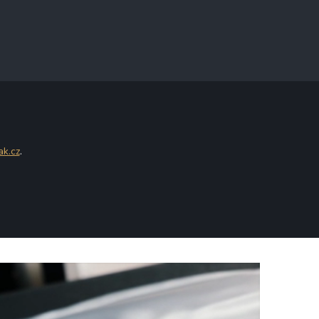
ak.cz
.