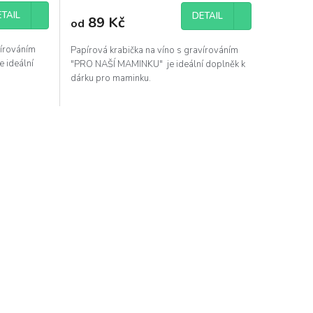
TAIL
DETAIL
89 Kč
od
vírováním
Papírová krabička na víno s gravírováním
ideální
"PRO NAŠÍ MAMINKU" je ideální doplněk k
dárku pro maminku.