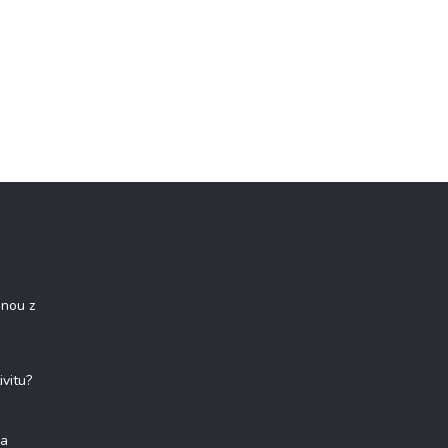
onou z
ivitu?
na