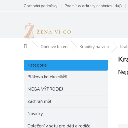
Přejít
Obchodní podmínky
Podmínky ochrany osobních údajů
na
obsah
Domů
Dárkové balení
Krabičky na víno
Kra
Kr
P
Přeskočit
o
Kategorie
kategorie
s
Nej
t
Plážová kolekce🐚🌺
r
a
MEGA VÝPRODEJ
n
Zachraň mě!
n
í
Novinky
p
a
Oblečení v setu pro děti a rodiče
Ř
n