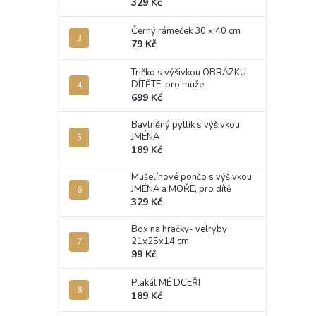
329 Kč
Černý rámeček 30 x 40 cm
79 Kč
Tričko s výšivkou OBRÁZKU
DÍTĚTE, pro muže
699 Kč
Bavlněný pytlík s výšivkou
JMÉNA
189 Kč
Mušelínové pončo s výšivkou
JMÉNA a MOŘE, pro dítě
329 Kč
Box na hračky- velryby
21x25x14 cm
99 Kč
Plakát MÉ DCEŘI
189 Kč