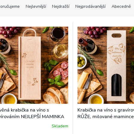
oručujeme
Nejlevnější
Nejdražší
Nejprodávanější
Abecedně
ěná krabička na víno s
Krabička na víno s gravír
vírováním NEJLEPŠÍ MAMINKA
RŮŽE, milované mamince
SVĚTĚ
Skladem