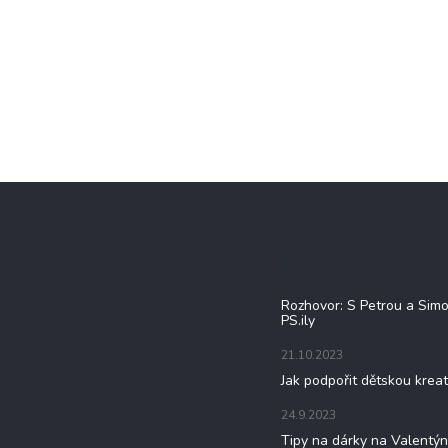
Blog
Rozhovor: S Petrou a Sim
PS.ily
21.10.2023
Jak podpořit dětskou kreat
24.9.2023
Tipy na dárky na Valentý