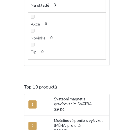
Na skladě
3
Akce
0
Novinka
0
Tip
0
Top 10 produktů
Svatební magnet s
gravírováním SVATBA
29 Kč
Mušelínové pončo s výšivkou
JMÉNA, pro dítě