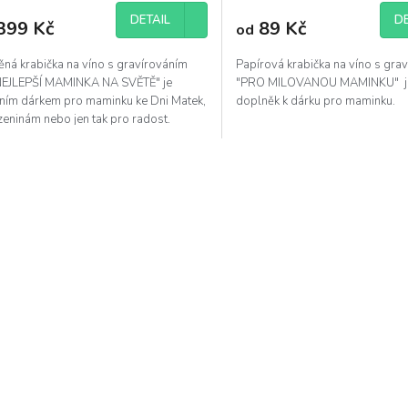
DETAIL
DE
399 Kč
89 Kč
od
ěná krabička na víno s gravírováním
Papírová krabička na víno s gra
 NEJLEPŠÍ MAMINKA NA SVĚTĚ" je
"PRO MILOVANOU MAMINKU" je 
lním dárkem pro maminku ke Dni Matek,
doplněk k dárku pro maminku.
zeninám nebo jen tak pro radost.
O
v
l
á
d
a
c
í
p
r
v
k
y
v
ý