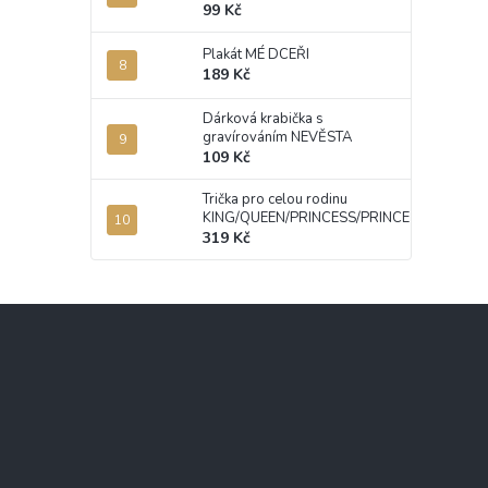
99 Kč
Plakát MÉ DCEŘI
189 Kč
Dárková krabička s
gravírováním NEVĚSTA
109 Kč
Trička pro celou rodinu
KING/QUEEN/PRINCESS/PRINCE
319 Kč
Z
á
p
a
t
í