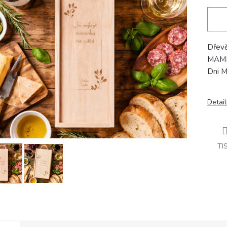
Dřevě
MAMI
Dni M
Detail
TI