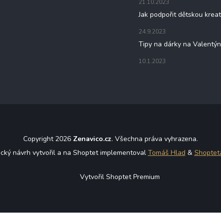
21.10.2023
Jak podpořit dětskou kreat
24.9.2023
Tipy na dárky na Valentý
10.1.2023
Copyright 2026
Zenavico.cz
. Všechna práva vyhrazena.
ický návrh vytvořil a na Shoptet implementoval
Tomáš Hlad
&
Shoptet
Vytvořil Shoptet Premium