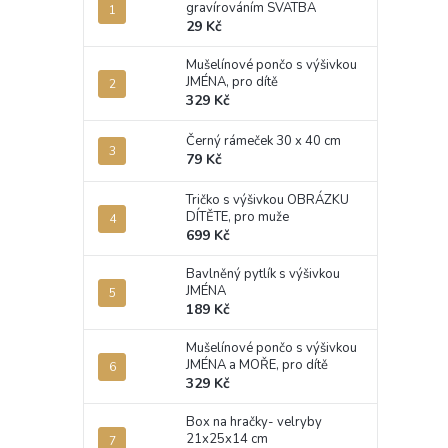
gravírováním SVATBA
29 Kč
Mušelínové pončo s výšivkou
JMÉNA, pro dítě
329 Kč
Černý rámeček 30 x 40 cm
79 Kč
Tričko s výšivkou OBRÁZKU
DÍTĚTE, pro muže
699 Kč
Bavlněný pytlík s výšivkou
JMÉNA
189 Kč
Mušelínové pončo s výšivkou
JMÉNA a MOŘE, pro dítě
329 Kč
Box na hračky- velryby
21x25x14 cm