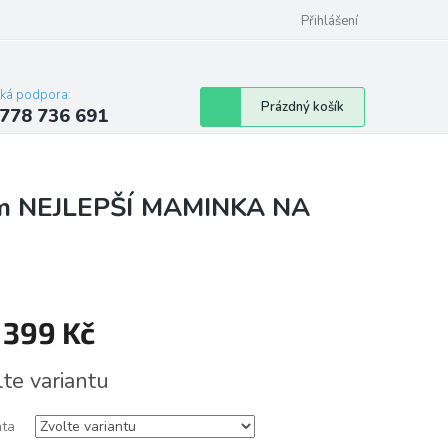
Přihlášení
cká podpora:
Nákupní
Prázdný košík
778 736 691
košík
áním NEJLEPŠÍ MAMINKA NA
d
399 Kč
á
lte variantu
nta