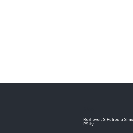
Blog
Rozhovor: S Petrou a Sim
PS.ily