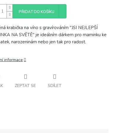
PŘIDAT DO KOŠÍKU
ná krabička na víno s gravírováním "JSI NEJLEPŠÍ
NKA NA SVĚTĚ" je ideálním dárkem pro maminku ke
atek, narozeninám nebo jen tak pro radost.
ní informace
SK
ZEPTAT SE
SDÍLET