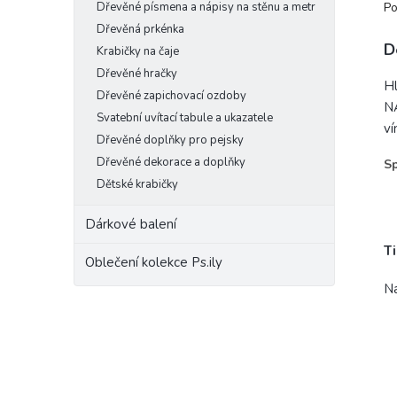
Dřevěné písmena a nápisy na stěnu a metr
Po
Dřevěná prkénka
D
Krabičky na čaje
Dřevěné hračky
Hl
Dřevěné zapichovací ozdoby
NA
Svatební uvítací tabule a ukazatele
ví
Dřevěné doplňky pro pejsky
Dřevěné dekorace a doplňky
Sp
- 
Dětské krabičky
- 
- 
Dárkové balení
Ti
Oblečení kolekce Ps.ily
Na