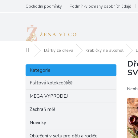
Přejít
Obchodní podmínky
Podmínky ochrany osobních údajů
na
obsah
Domů
Dárky ze dřeva
Krabičky na alkohol
D
Dř
P
Přeskočit
o
Kategorie
SV
kategorie
s
t
Plážová kolekce🐚🌺
Prům
Neoh
r
hodn
a
MEGA VÝPRODEJ
produ
n
je
Zachraň mě!
n
0,0
í
z
Novinky
p
5
hvězd
a
Oblečení v setu pro děti a rodiče
n