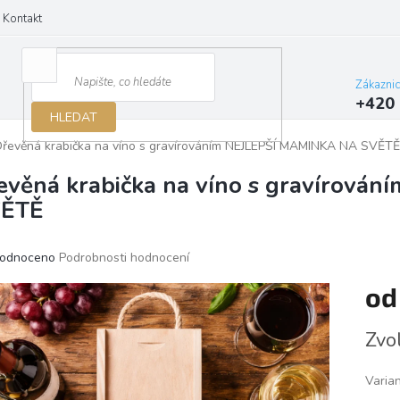
Kontakt
Zákazni
+420 
HLEDAT
řevěná krabička na víno s gravírováním NEJLEPŠÍ MAMINKA NA SVĚTĚ
evěná krabička na víno s gravírov
ĚTĚ
ěrné
odnoceno
Podrobnosti hodnocení
ocení
o
ktu
Měrn
Zvo
cena:
iček.
Varia