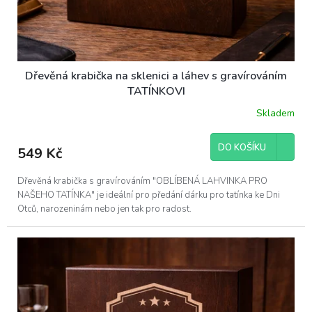
Dřevěná krabička na sklenici a láhev s gravírováním
TATÍNKOVI
Skladem
DO KOŠÍKU
549 Kč
Dřevěná krabička s gravírováním "OBLÍBENÁ LAHVINKA PRO
NAŠEHO TATÍNKA" je ideální pro předání dárku pro tatínka ke Dni
Otců, narozeninám nebo jen tak pro radost.