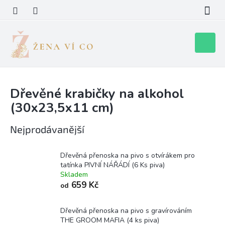
Přejít
na
obsah
Nákupní
košík
Dřevěné krabičky na alkohol
(30x23,5x11 cm)
Nejprodávanější
Dřevěná přenoska na pivo s otvírákem pro
tatínka PIVNÍ NÁŘÁDÍ (6 Ks piva)
Skladem
659 Kč
od
Dřevěná přenoska na pivo s gravírováním
THE GROOM MAFIA (4 ks piva)