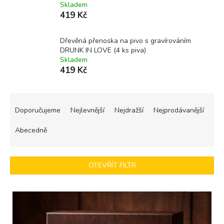
Skladem
419 Kč
Dřevěná přenoska na pivo s gravírováním
DRUNK IN LOVE (4 ks piva)
Skladem
419 Kč
Ř
a
Doporučujeme
Nejlevnější
Nejdražší
Nejprodávanější
z
e
Abecedně
n
í
p
OTEVŘÍT FILTR
r
o
V
d
ý
u
p
k
i