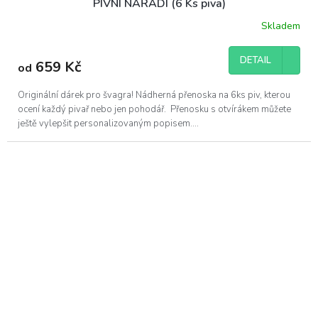
PIVNÍ NÁŘÁDÍ (6 Ks piva)
Skladem
DETAIL
659 Kč
od
Originální dárek pro švagra! Nádherná přenoska na 6ks piv, kterou
ocení každý pivař nebo jen pohodář. Přenosku s otvírákem můžete
ještě vylepšit personalizovaným popisem....