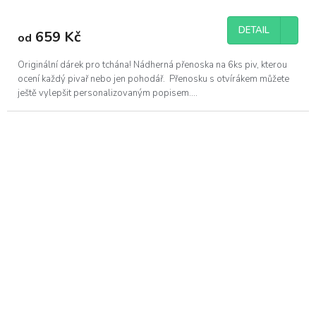
DETAIL
659 Kč
od
Originální dárek pro tchána! Nádherná přenoska na 6ks piv, kterou
ocení každý pivař nebo jen pohodář. Přenosku s otvírákem můžete
ještě vylepšit personalizovaným popisem....