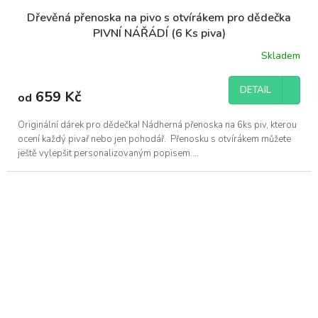
Dřevěná přenoska na pivo s otvírákem pro dědečka
PIVNÍ NÁŘÁDÍ (6 Ks piva)
Skladem
Průměrné
hodnocení
produktu
DETAIL
659 Kč
od
je
5,0
z
Originální dárek pro dědečka! Nádherná přenoska na 6ks piv, kterou
5
ocení každý pivař nebo jen pohodář. Přenosku s otvírákem můžete
hvězdiček.
ještě vylepšit personalizovaným popisem....