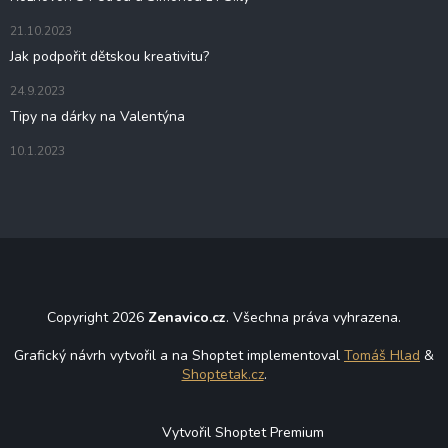
v
ý
21.10.2023
p
Jak podpořit dětskou kreativitu?
i
s
24.9.2023
u
Tipy na dárky na Valentýna
10.1.2023
Copyright 2026
Zenavico.cz
. Všechna práva vyhrazena.
Grafický návrh vytvořil a na Shoptet implementoval
Tomáš Hlad
&
Shoptetak.cz
.
Vytvořil Shoptet Premium