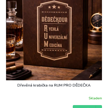
t
s
ů
p
r
o
d
u
k
t
ů
Dřevěná krabička na RUM PRO DĚDEČKA
Skladem