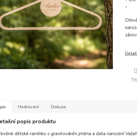
↑
Dřevě
naroz
zárov
Detail
TI
pis
Hodnocení
Diskuze
etailní popis produktu
evěné dětské ramínko s gravírováním jména a data narození Vašeho