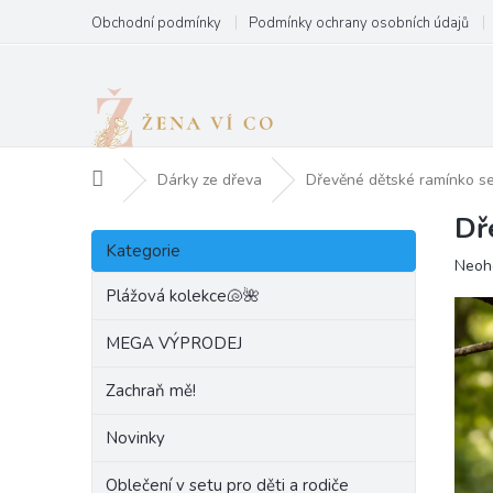
Přejít
Obchodní podmínky
Podmínky ochrany osobních údajů
na
obsah
Domů
Dárky ze dřeva
Dřevěné dětské ramínko s
Dř
P
Přeskočit
o
Kategorie
kategorie
Prům
Neoh
s
hodn
t
Plážová kolekce🐚🌺
produ
r
je
a
MEGA VÝPRODEJ
0,0
n
z
Zachraň mě!
5
n
hvězd
í
Novinky
p
a
Oblečení v setu pro děti a rodiče
n