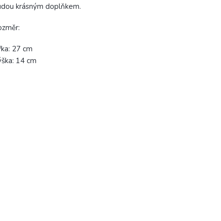
udou krásným doplňkem.
ozměr:
řka: 27 cm
ška: 14 cm