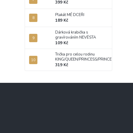
399 Kč
Plakát MÉ DCEŘI
189 Kč
Dárková krabička s
gravírováním NEVĚSTA
109 Kč
Trička pro celou rodinu
KING/QUEEN/PRINCESS/PRINCE
319 Kč
Z
á
p
a
t
í