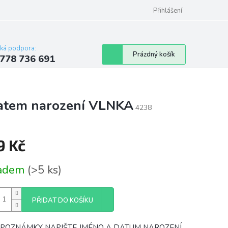
Přihlášení
cká podpora:
Nákupní
Prázdný košík
778 736 691
košík
datem narození VLNKA
4238
9 Kč
á
ladem
(>5 ks)
PŘIDAT DO KOŠÍKU
 POZNÁMKY NAPIŠTE JMÉNO A DATUM NAROZENÍ