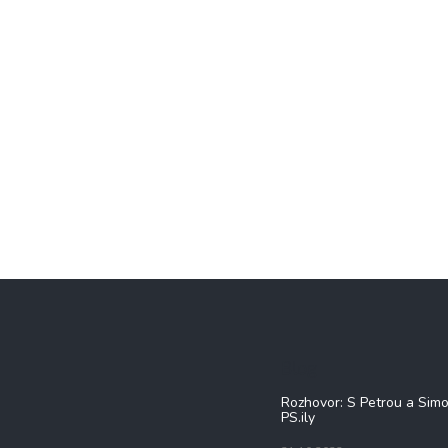
Blog
Rozhovor: S Petrou a Sim
PS.ily