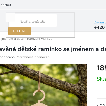
Kontakt
Zákazni
+420 
HLEDAT
e jménem a datem narození VLNKA
evěné dětské ramínko se jménem a 
ěrné
odnoceno
Podrobnosti hodnocení
ocení
18
ktu
Měrn
Sk
cena:
iček.
↑ DO