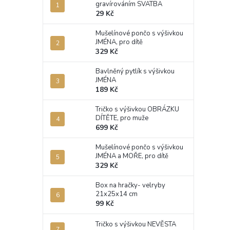
gravírováním SVATBA
29 Kč
Mušelínové pončo s výšivkou
JMÉNA, pro dítě
329 Kč
Bavlněný pytlík s výšivkou
JMÉNA
189 Kč
Tričko s výšivkou OBRÁZKU
DÍTĚTE, pro muže
699 Kč
Mušelínové pončo s výšivkou
JMÉNA a MOŘE, pro dítě
329 Kč
Box na hračky- velryby
21x25x14 cm
99 Kč
Tričko s výšivkou NEVĚSTA