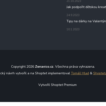
21.10.2023
Jak podpořit dětskou kreat
24.9.2023
Tipy na dárky na Valentý
10.1.2023
Copyright 2026
Zenavico.cz
. Všechna práva vyhrazena.
ický návrh vytvořil a na Shoptet implementoval
Tomáš Hlad
&
Shoptet
Vytvořil Shoptet Premium