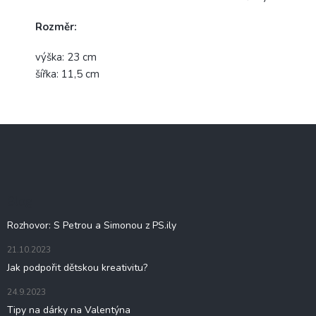
Rozměr:
výška: 23 cm
šířka: 11,5 cm
Z
á
p
a
t
Blog
í
Rozhovor: S Petrou a Simonou z PS.ily
21.10.2023
Jak podpořit dětskou kreativitu?
24.9.2023
Tipy na dárky na Valentýna