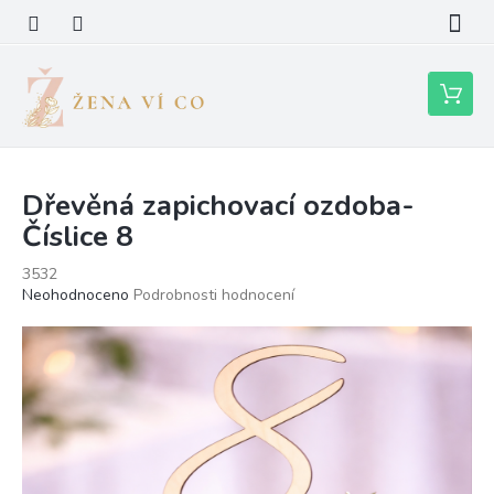
Přejít
na
obsah
Nákupní
košík
Dřevěná zapichovací ozdoba-
Číslice 8
3532
Průměrné
Neohodnoceno
Podrobnosti hodnocení
hodnocení
produktu
je
0,0
z
5
hvězdiček.