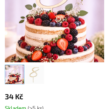
34 Kč
Měrná
Skladem
(>5 ks)