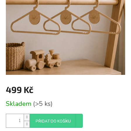
499 Kč
Měrná
Skladem
(>5 ks)
cena:
PŘIDAT DO KOŠÍKU