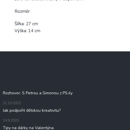
Rozměr:
Šířka: 27 cm
Výška: 14 cm
Z
á
p
a
t
Blog
í
Rozhovor: S Petrou a Simonou z PS.ily
21.10.2023
Jak podpořit dětskou kreativitu?
24.9.2023
Tipy na dárky na Valentýna