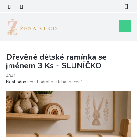
Přejít
na
obsah
Nákupní
košík
Dřevěné dětské ramínka se
jménem 3 Ks - SLUNÍČKO
4341
Průměrné
Neohodnoceno
Podrobnosti hodnocení
hodnocení
produktu
je
0,0
z
5
hvězdiček.