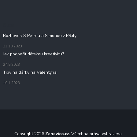
á
p
a
t
Blog
í
Rozhovor: S Petrou a Simonou z PS.ily
21.10.2023
Jak podpořit dětskou kreativitu?
24.9.2023
Tipy na dárky na Valentýna
10.1.2023
Copyright 2026
Zenavico.cz
. Všechna práva vyhrazena.