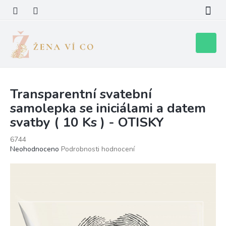
Přejít
na
obsah
Nákupní
košík
Transparentní svatební
samolepka se iniciálami a datem
svatby ( 10 Ks ) - OTISKY
6744
Průměrné
Neohodnoceno
Podrobnosti hodnocení
hodnocení
produktu
je
0,0
z
5
hvězdiček.