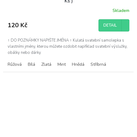
Ks )
Skladem
120 Kč
DETAIL
↑ DO POZNÁMKY NAPIŠTE JMÉNA ↑ Kulatá svatební samolepka s
vlastními jmény, kterou můžete ozdobit například svatební výslužky,
obálky nebo dárky.
Růžová
Bílá
Zlatá
Mint
Hnědá
Stříbrná