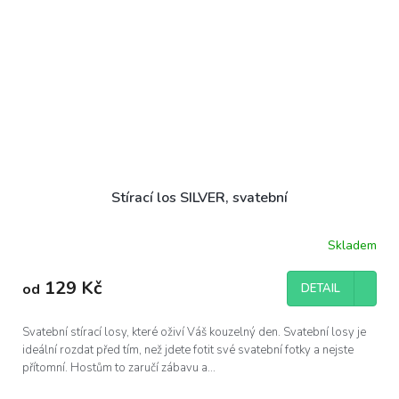
Stírací los SILVER, svatební
Skladem
129 Kč
od
DETAIL
Svatební stírací losy, které oživí Váš kouzelný den. Svatební losy je
ideální rozdat před tím, než jdete fotit své svatební fotky a nejste
přítomní. Hostům to zaručí zábavu a...