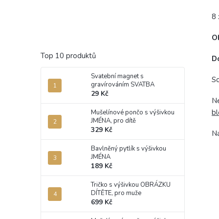
8 
O
Top 10 produktů
D
Svatební magnet s
So
gravírováním SVATBA
29 Kč
Ne
bl
Mušelínové pončo s výšivkou
JMÉNA, pro dítě
329 Kč
Na
Bavlněný pytlík s výšivkou
JMÉNA
189 Kč
Tričko s výšivkou OBRÁZKU
DÍTĚTE, pro muže
699 Kč