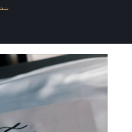
ak.cz
.