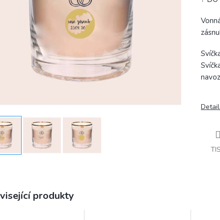
Vonná
zásnu
Svíčk
Svíčk
navoz
Detail
TI
visející produkty