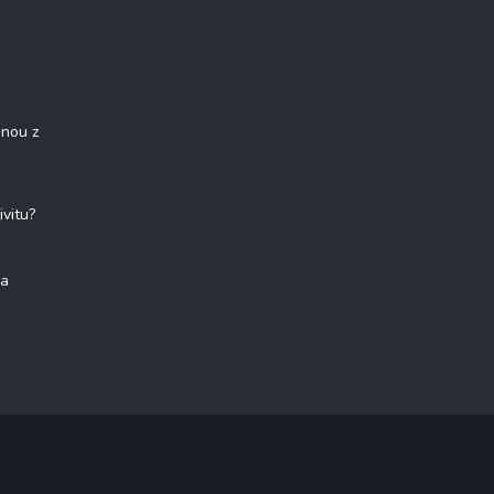
onou z
ivitu?
na