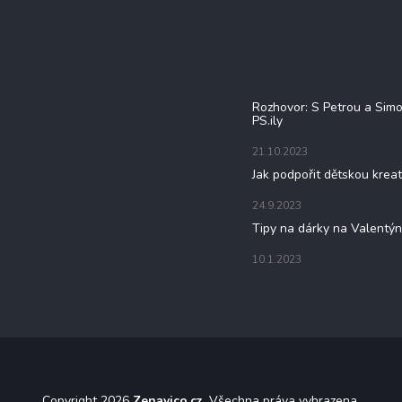
Blog
Rozhovor: S Petrou a Sim
PS.ily
21.10.2023
Jak podpořit dětskou kreat
24.9.2023
Tipy na dárky na Valentý
10.1.2023
Copyright 2026
Zenavico.cz
. Všechna práva vyhrazena.