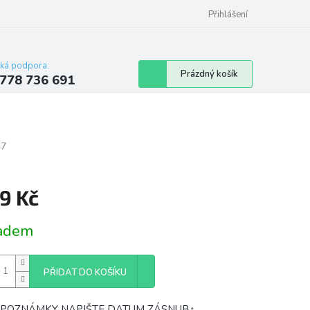
Přihlášení
cká podpora:
Nákupní
Prázdný košík
778 736 691
košík
47
9 Kč
á
adem
PŘIDAT DO KOŠÍKU
 POZNÁMKY NAPIŠTE DATUM ZÁSNUB↑