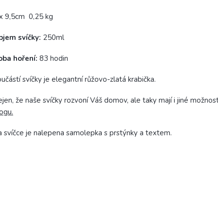
x 9,5cm 0,25 kg
bjem svíčky:
250ml
oba hoření:
83 hodin
učástí svíčky je elegantní růžovo-zlatá krabička.
jen, že naše svíčky rozvoní Váš domov, ale taky mají i jiné možnost
ogu.
 svíčce je nalepena samolepka s prstýnky a textem.