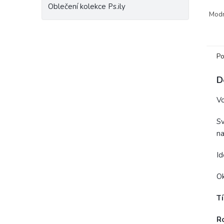
Oblečení kolekce Ps.ily
dárku
Mod
osobi
Po
D
Vo
Sv
na
Id
Ok
Tí
R