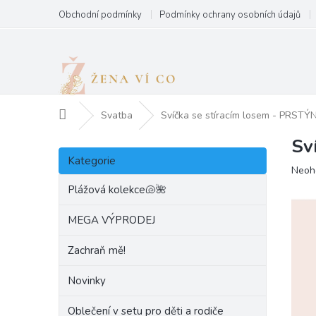
Přejít
Obchodní podmínky
Podmínky ochrany osobních údajů
na
obsah
Domů
Svatba
Svíčka se stíracím losem - PRSTÝ
Sv
P
Přeskočit
o
Kategorie
kategorie
Prům
Neoh
s
hodn
t
Plážová kolekce🐚🌺
produ
r
je
a
MEGA VÝPRODEJ
0,0
n
z
Zachraň mě!
5
n
hvězd
í
Novinky
p
a
Oblečení v setu pro děti a rodiče
n