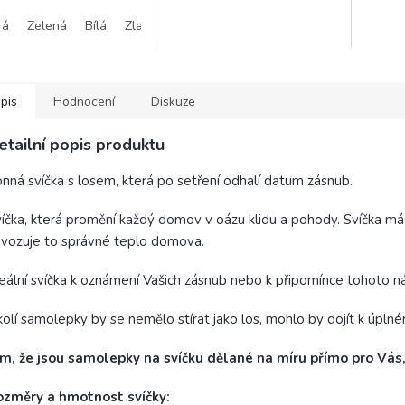
 jedinečné kouzlo a
nejkrásnějších svatebních
peněžní
rá
Zelená
Bílá
Zlatá
tost.
momentů, které se stanou
nezapomenutelnou...
pis
Hodnocení
Diskuze
etailní popis produktu
nná svíčka s losem, která po setření odhalí datum zásnub.
íčka, která promění každý domov v oázu klidu a pohody. Svíčka má 
vozuje to správné teplo domova.
eální svíčka k oznámení Vašich zásnub nebo k připomínce tohoto 
olí samolepky by se nemělo stírat jako los, mohlo by dojít k úplné
m, že jsou samolepky na svíčku dělané na míru přímo pro Vás
ozměry a hmotnost svíčky: