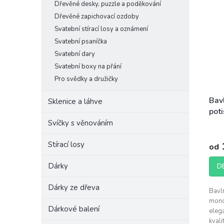
Dřevěné desky, puzzle a poděkování
Dřevěné zapichovací ozdoby
Svatební stírací losy a oznámení
Svatební psaníčka
Svatební dary
Svatební boxy na přání
Pro svědky a družičky
Bavl
Sklenice a láhve
po
Svíčky s věnováním
Stírací losy
od
Dárky
D
Dárky ze dřeva
Bavl
mono
Dárkové balení
elega
kvali