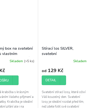
ný box na svatební
Stírací los SILVER,
s vlastním
svatební
ením PAN A PANÍ
Skladem
(>5 ks)
Skladem
Kč
129 Kč
od
DETAIL
OŠÍKU
 krabička s krásným
Svatební stírací losy, které oživí
váním Vašeho příjmení a
Váš kouzelný den. Svatební
atby. Krabička je ideální
losy je ideální rozdat před tím,
bní přání ale i na
než jdete fotit své svatební