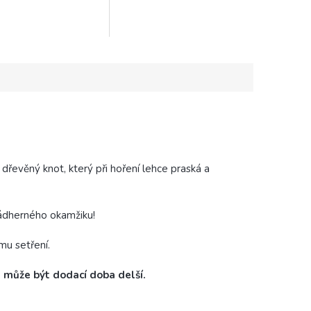
 dary a dopisy.
fotky a nejste přítomní. Hostům
to zaručí zábavu a...
dřevěný knot, který při hoření lehce praská a
nádherného okamžiku!
mu setření.
, může být dodací doba delší.