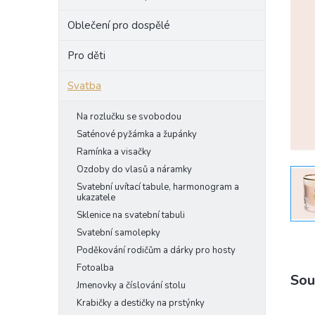
e
Oblečení pro dospělé
l
Pro děti
Svatba
Na rozlučku se svobodou
Saténové pyžámka a župánky
Ramínka a visačky
Ozdoby do vlasů a náramky
Svatební uvítací tabule, harmonogram a
ukazatele
Sklenice na svatební tabuli
Svatební samolepky
Poděkování rodičům a dárky pro hosty
Fotoalba
Sou
Jmenovky a číslování stolu
Krabičky a destičky na prstýnky