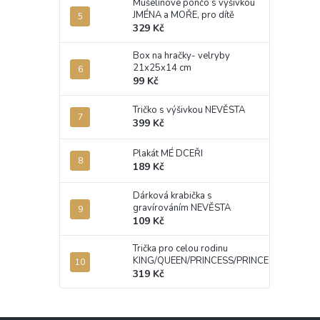
Mušelínové pončo s výšivkou
JMÉNA a MOŘE, pro dítě
329 Kč
Box na hračky- velryby
21x25x14 cm
99 Kč
Tričko s výšivkou NEVĚSTA
399 Kč
Plakát MÉ DCEŘI
189 Kč
Dárková krabička s
gravírováním NEVĚSTA
109 Kč
Trička pro celou rodinu
KING/QUEEN/PRINCESS/PRINCE
319 Kč