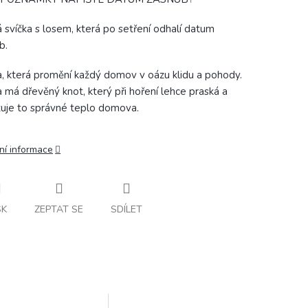
 svíčka s losem, která po setření odhalí datum
b.
a, která promění každý domov v oázu klidu a pohody.
a má dřevěný knot, který při hoření lehce praská a
uje to správné teplo domova.
ní informace
SK
ZEPTAT SE
SDÍLET