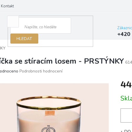
Kontakt
Zákazni
+420 
HLEDAT
NKY
íčka se stíracím losem - PRSTÝNKY
61
ěrné
odnoceno
Podrobnosti hodnocení
ocení
44
ktu
Měrn
Skl
cena:
iček.
↑ DO