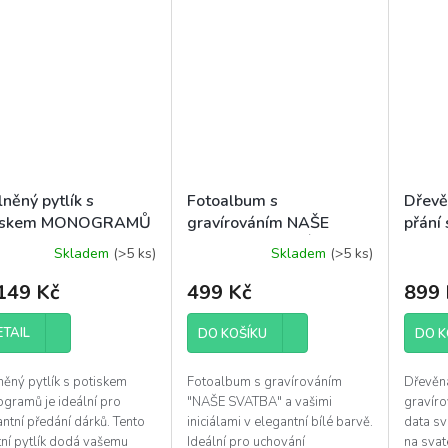
něný pytlík s
Fotoalbum s
Dřevě
tiskem MONOGRAMŮ
gravírováním NAŠE
přání 
SVATBA a INICIÁLY, bílé
příjm
Skladem
(>5 ks)
Skladem
(>5 ks)
149 Kč
499 Kč
899 
ETAIL
DO KOŠÍKU
DO K
něný pytlík s potiskem
Fotoalbum s gravírováním
Dřevěná
gramů je ideální pro
"NAŠE SVATBA" a vašimi
gravíro
ntní předání dárků. Tento
iniciálami v elegantní bílé barvě.
data sv
tní pytlík dodá vašemu
Ideální pro uchování
na svate