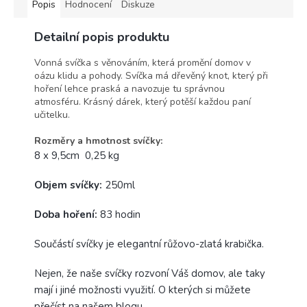
Popis
Hodnocení
Diskuze
Detailní popis produktu
Vonná svíčka s věnováním, která promění domov v
oázu klidu a pohody. Svíčka má dřevěný knot, který při
hoření lehce praská a navozuje tu správnou
atmosféru. Krásný dárek, který potěší každou paní
učitelku.
Rozměry a hmotnost svíčky:
8 x 9,5cm 0,25 kg
Objem svíčky:
250ml
Doba hoření:
83 hodin
Součástí svíčky je elegantní růžovo-zlatá krabička.
Nejen, že naše svíčky rozvoní Váš domov, ale taky
mají i jiné možnosti využití. O kterých si můžete
přečíst na našem
blogu