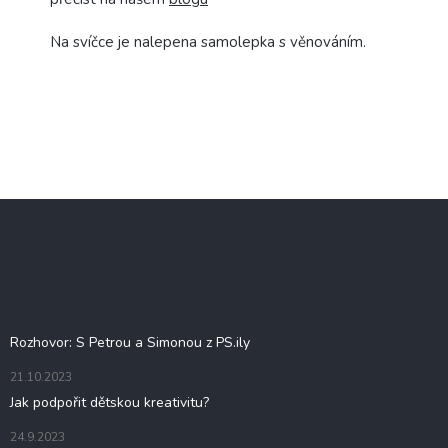
Na svíčce je nalepena samolepka s věnováním.
Z
á
p
a
t
Blog
í
Rozhovor: S Petrou a Simonou z PS.ily
21.10.2023
Jak podpořit dětskou kreativitu?
24.9.2023