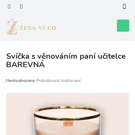
Přejít
na
obsah
Nákupní
košík
Svíčka s věnováním paní učitelce
BAREVNÁ
Průměrné
Neohodnoceno
Podrobnosti hodnocení
hodnocení
produktu
je
0,0
z
5
hvězdiček.