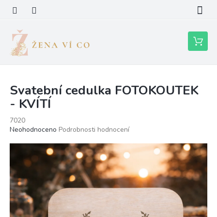
Přejít
na
obsah
Nákupní
košík
Svatební cedulka FOTOKOUTEK
- KVÍTÍ
7020
Průměrné
Neohodnoceno
Podrobnosti hodnocení
hodnocení
produktu
je
0,0
z
5
hvězdiček.