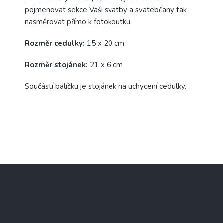
pojmenovat sekce Vaši svatby a svatebčany tak
nasměrovat přímo k fotokoutku.
Rozměr cedulky:
15 x 20 cm
Rozměr stojánek:
21 x 6 cm
Součástí balíčku je stojánek na uchycení cedulky.
Z
á
p
a
t
Blog