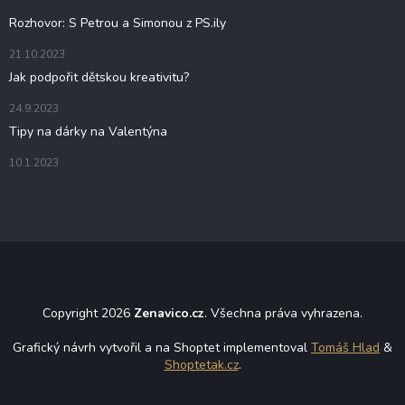
í
Rozhovor: S Petrou a Simonou z PS.ily
21.10.2023
Jak podpořit dětskou kreativitu?
24.9.2023
Tipy na dárky na Valentýna
10.1.2023
Copyright 2026
Zenavico.cz
. Všechna práva vyhrazena.
Grafický návrh vytvořil a na Shoptet implementoval
Tomáš Hlad
&
Shoptetak.cz
.