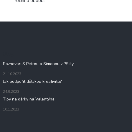
ročního období.
Z
á
p
a
t
Blog
í
Rozhovor: S Petrou a Simonou z PS.ily
21.10.2023
Jak podpořit dětskou kreativitu?
24.9.2023
Tipy na dárky na Valentýna
10.1.2023