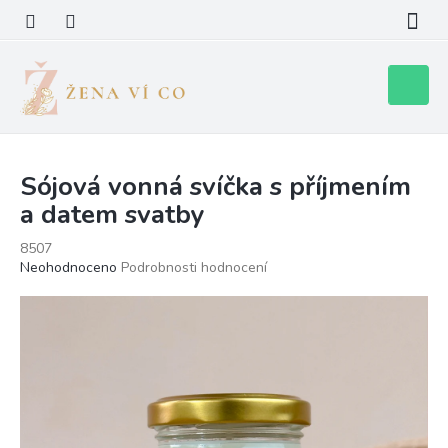
Přejít
na
obsah
Nákupní
košík
Sójová vonná svíčka s příjmením
a datem svatby
8507
Průměrné
Neohodnoceno
Podrobnosti hodnocení
hodnocení
produktu
je
0,0
z
5
hvězdiček.