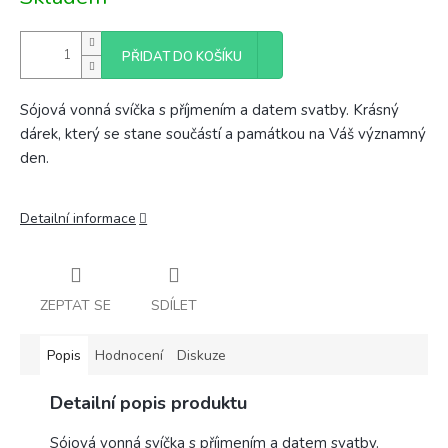
cena:
PŘIDAT DO KOŠÍKU
Sójová vonná svíčka s příjmením a datem svatby. Krásný
dárek, který se stane součástí a památkou na Váš významný
den.
Detailní informace
ZEPTAT SE
SDÍLET
Popis
Hodnocení
Diskuze
Detailní popis produktu
Sójová vonná svíčka s příjmením a datem svatby.