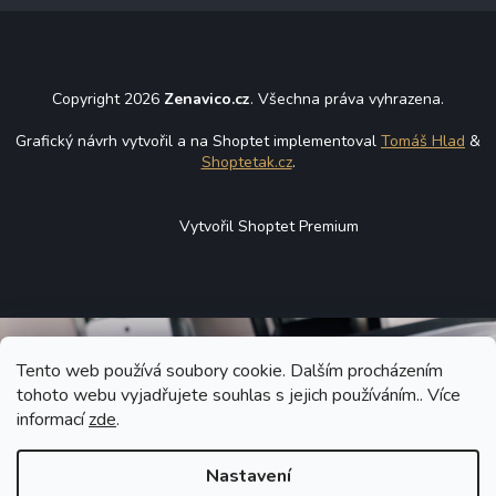
Copyright 2026
Zenavico.cz
. Všechna práva vyhrazena.
Grafický návrh vytvořil a na Shoptet implementoval
Tomáš Hlad
&
Shoptetak.cz
.
Vytvořil Shoptet Premium
Tento web používá soubory cookie. Dalším procházením
tohoto webu vyjadřujete souhlas s jejich používáním.. Více
informací
zde
.
Nastavení