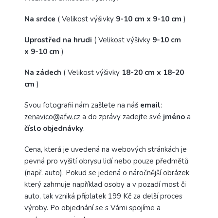
Na srdce
( Velikost výšivky
9-10 cm x 9-10 cm
)
Uprostřed na hrudi
( Velikost výšivky
9-10 cm
x 9-10 cm
)
Na zádech
( Velikost výšivky
18-20 cm x 18-20
cm
)
Svou fotografii nám zašlete na náš
email
:
zenavico@afw.cz
a do zprávy zadejte své
jméno
a
číslo objednávky
.
Cena, která je uvedená na webových stránkách je
pevná pro vyšití obrysu lidí nebo pouze předmětů
(např. auto). Pokud se jedená o náročnější obrázek
který zahrnuje například osoby a v pozadí most či
auto, tak vzniká příplatek 199 Kč za delší proces
výroby. Po objednání se s Vámi spojíme a