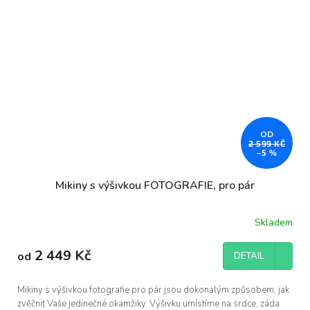
OD
2 599 KČ
–5 %
Mikiny s výšivkou FOTOGRAFIE, pro pár
Skladem
Průměrné
hodnocení
produktu
2 449 Kč
od
DETAIL
je
5,0
z
Mikiny s výšivkou fotografie pro pár jsou dokonalým způsobem, jak
5
zvěčnit Vaše jedinečné okamžiky. Výšivku umístíme na srdce, záda