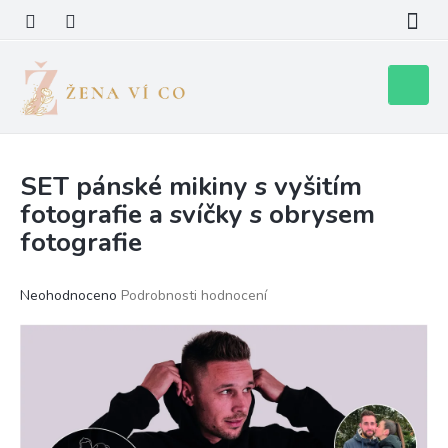
Přejít
na
obsah
Nákupní
košík
SET pánské mikiny s vyšitím
fotografie a svíčky s obrysem
fotografie
Průměrné
Neohodnoceno
Podrobnosti hodnocení
hodnocení
produktu
je
0,0
z
5
hvězdiček.