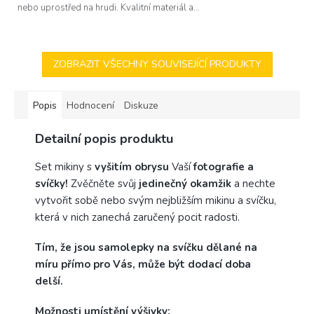
hvězdiček.
nebo uprostřed na hrudi. Kvalitní materiál a...
ZOBRAZIT VŠECHNY SOUVISEJÍCÍ PRODUKTY
Popis
Hodnocení
Diskuze
Detailní popis produktu
Set mikiny s
vyšitím obrysu
Vaší
fotografie a
svíčky!
Zvěčněte svůj
jedinečný okamžik
a nechte
vytvořit sobě nebo svým nejbližším mikinu a svíčku,
která v nich zanechá zaručený pocit radosti.
Tím, že jsou samolepky na svíčku dělané na
míru přímo pro Vás, může být dodací doba
delší.
Možnosti umístění výšivky: