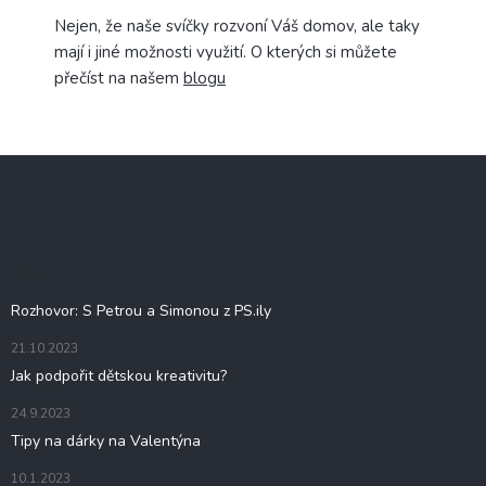
Nejen, že naše svíčky rozvoní Váš domov, ale taky
mají i jiné možnosti využití. O kterých si můžete
přečíst na našem
blogu
Z
á
p
a
t
Blog
í
Rozhovor: S Petrou a Simonou z PS.ily
21.10.2023
Jak podpořit dětskou kreativitu?
24.9.2023
Tipy na dárky na Valentýna
10.1.2023