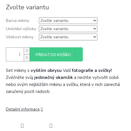
Měrná
Zvolte variantu
cena:
Barva mikiny
Umístění výšivky
Velikost mikiny
PŘIDAT DO KOŠÍKU
Set mikiny s
vyšitím obrysu
Vaší
fotografie a svíčky!
Zvěčněte svůj
jedinečný okamžik
a nechte vytvořit sobě
nebo svým nejbližším mikinu a svíčku, která v nich zanechá
zaručený pocit radosti.
Detailní informace