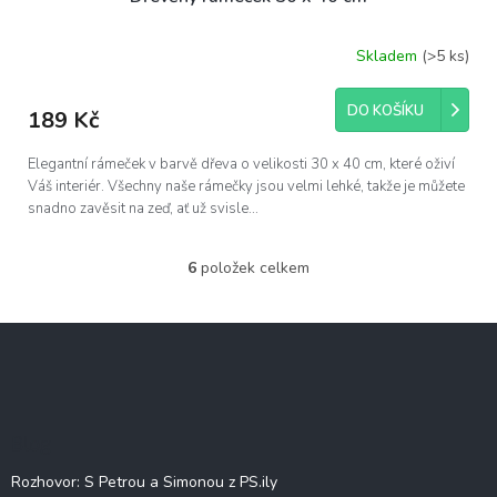
Skladem
(>5 ks)
Průměrné
hodnocení
produktu
DO KOŠÍKU
189 Kč
je
5,0
z
Elegantní rámeček v barvě dřeva o velikosti 30 x 40 cm, které oživí
5
Váš interiér. Všechny naše rámečky jsou velmi lehké, takže je můžete
hvězdiček.
snadno zavěsit na zeď, ať už svisle...
6
položek celkem
O
v
l
Z
á
á
d
p
a
c
a
í
t
Blog
p
í
r
Rozhovor: S Petrou a Simonou z PS.ily
v