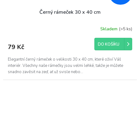
Černý rámeček 30 x 40 cm
Skladem
(>5 ks)
Průměrné
hodnocení
produktu
DO KOŠÍKU
79 Kč
je
5,0
z
Elegantní černý rámeček o velikosti 30 x 40 cm, které oživí Váš
5
interiér. Všechny naše rámečky jsou velmi lehké, takže je můžete
hvězdiček.
snadno zavěsit na zeď, ať už svisle nebo...