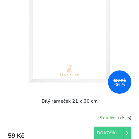
ů
p
r
o
d
u
k
t
ů
129 KČ
–54 %
Bílý rámeček 21 x 30 cm
Skladem
(>5 ks)
DO KOŠÍKU
59 Kč