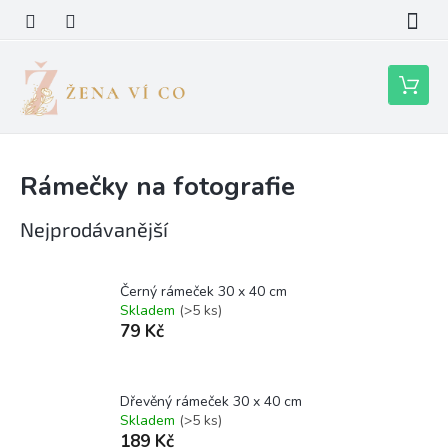
Přejít
na
obsah
Nákupní
košík
Rámečky na fotografie
Nejprodávanější
Černý rámeček 30 x 40 cm
Skladem
(>5 ks)
79 Kč
Dřevěný rámeček 30 x 40 cm
Skladem
(>5 ks)
189 Kč