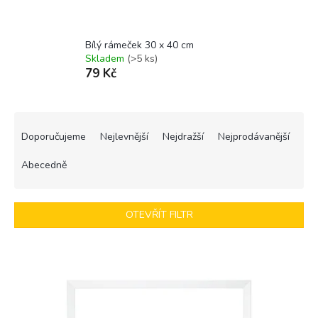
Bílý rámeček 30 x 40 cm
Skladem
(>5 ks)
79 Kč
Ř
a
Doporučujeme
Nejlevnější
Nejdražší
Nejprodávanější
z
e
Abecedně
n
í
p
OTEVŘÍT FILTR
r
o
V
d
ý
u
p
k
i
t
s