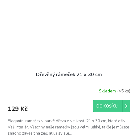
Dřevěný rámeček 21 x 30 cm
Skladem
(>5 ks)
Průměrné
hodnocení
produktu
DO KOŠÍKU
129 Kč
je
5,0
z
Elegantní rámeček v barvě dřeva o velikosti 21 x 30 cm, které oživí
5
Váš interiér. Všechny naše rámečky jsou velmi lehké, takže je můžete
hvězdiček.
snadno zavěsit na zeď, ať už svisle...