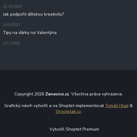
k
21.10.2023
y
Jak podpořit dětskou kreativitu?
v
ý
24.9.2023
p
i
Tipy na dárky na Valentýna
s
u
10.1.2023
Copyright 2026
Zenavico.cz
. Všechna práva vyhrazena.
Grafický návrh vytvořil a na Shoptet implementoval
Tomáš Hlad
&
Shoptetak.cz
.
Vytvořil Shoptet Premium