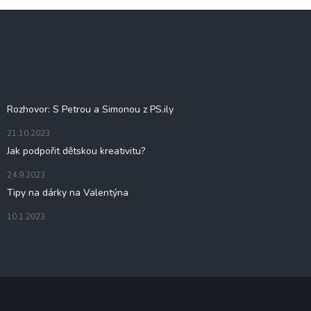
Z
á
p
a
t
Blog
í
Rozhovor: S Petrou a Simonou z PS.ily
21.10.2023
Jak podpořit dětskou kreativitu?
24.9.2023
Tipy na dárky na Valentýna
10.1.2023