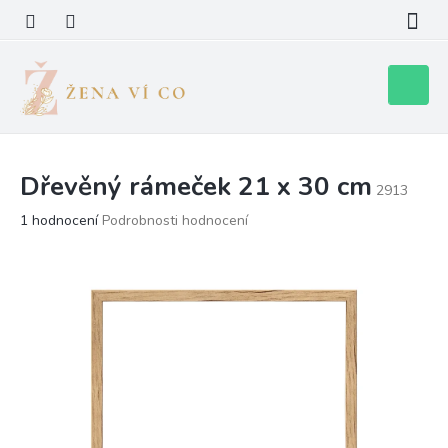
Přejít
na
obsah
Nákupní
košík
Dřevěný rámeček 21 x 30 cm
2913
Průměrné
1 hodnocení
Podrobnosti hodnocení
hodnocení
produktu
je
5,0
z
5
hvězdiček.