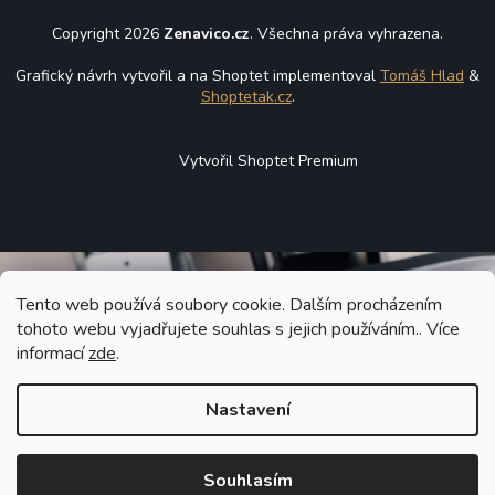
Copyright 2026
Zenavico.cz
. Všechna práva vyhrazena.
Grafický návrh vytvořil a na Shoptet implementoval
Tomáš Hlad
&
Shoptetak.cz
.
Vytvořil Shoptet Premium
Tento web používá soubory cookie. Dalším procházením
tohoto webu vyjadřujete souhlas s jejich používáním.. Více
informací
zde
.
Nastavení
Souhlasím