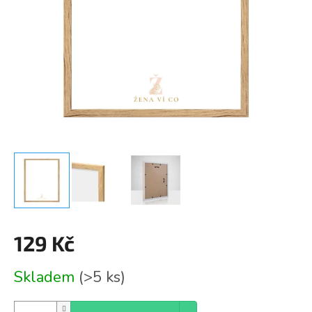
129 Kč
Měrná
Skladem
(>5 ks)
cena: