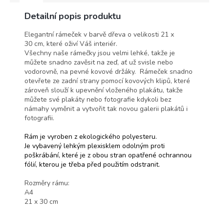
Detailní popis produktu
Elegantní rámeček v barvě dřeva o velikosti 21 x
30 cm, které oživí Váš interiér.
Všechny naše rámečky jsou velmi lehké, takže je
můžete snadno zavěsit na zeď, ať už svisle nebo
vodorovně, na pevné kovové držáky.
Rámeček snadno
otevřete ze zadní strany pomocí kovových klipů, které
zároveň slouží k upevnění vloženého plakátu,
takže
můžete své plakáty nebo fotografie kdykoli bez
námahy vyměnit a vytvořit tak novou galerii plakátů i
fotografii.
Rám je vyroben z ekologického polyesteru.
Je vybavený lehkým plexisklem odolným proti
poškrábání, které je z obou stran opatřené ochrannou
fólií, kterou je třeba před použitím odstranit.
Rozměry rámu:
A4
21 x 30 cm