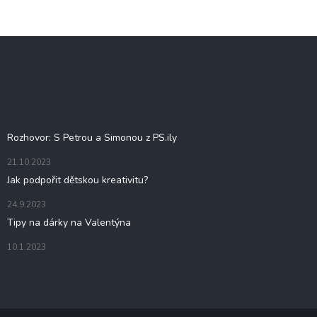
Z
á
p
a
t
Blog
í
Rozhovor: S Petrou a Simonou z PS.ily
21.10.2023
Jak podpořit dětskou kreativitu?
24.9.2023
Tipy na dárky na Valentýna
10.1.2023