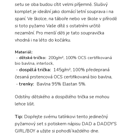
setu se oba budou cítit velmi příjemně. Slušivý
komplet je ideální jako domácí letní souprava i na
spaní. Ve školce, na táboře nebo ve škole v přírodě
si toto pyžamo Vaše dítě s ostatními určitě
nezamění. Pro menší děti je tato soupravička
vhodná i na léto do kočárku.
Materiál:
-
d
ětské tričko:
200g/m², 100% OCS certifikovaná
bio bavlna, interlock,
-
dospělá trička:
145g/m², 100% předepraná
česaná prstencová OCS certifikovaná bio bavlna,
-
t
renky:
Bavlna 95% Elastan 5%.
Odstíny dětského a dospělého trička se mohou
lehce lišit.
Tip:
Dopřejte svému tatínkovi tento jedinečný
pyžamový set s potiskem nápisu DAD a DADDY'S
GIRL/BOY a užijte si pohodlí každého dne.