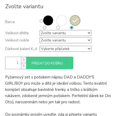
Měrná
Zvolte variantu
cena:
Barva
Velikost dítěte
Velikost rodiče
Dárkové balení K_4
PŘIDAT DO KOŠÍKU
Pyžamový set s potiskem nápisu DAD a DADDY'S
GIRL/BOY pro muže a dítě je ideální volbou. Tento kvalitní
komplet obsahuje bavlněné trenky a tričko s krátkým
rukávem, zdobené jemným potiskem. Perfektní dárek ke Dni
Otců, narozeninám nebo jen tak pro radost.
Do poznámky prosím uveďte, zda si přejete variantu