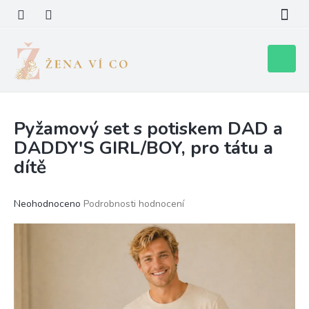
Přejít
na
obsah
Nákupní
košík
Pyžamový set s potiskem DAD a
DADDY'S GIRL/BOY, pro tátu a
dítě
Průměrné
Neohodnoceno
Podrobnosti hodnocení
hodnocení
produktu
je
0,0
z
5
hvězdiček.