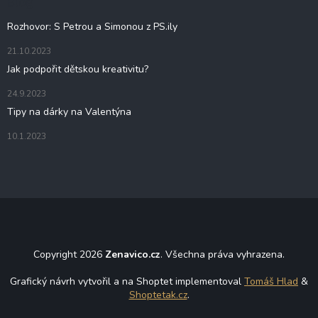
Blog
í
Rozhovor: S Petrou a Simonou z PS.ily
21.10.2023
Jak podpořit dětskou kreativitu?
24.9.2023
Tipy na dárky na Valentýna
10.1.2023
Copyright 2026
Zenavico.cz
. Všechna práva vyhrazena.
Grafický návrh vytvořil a na Shoptet implementoval
Tomáš Hlad
&
Shoptetak.cz
.