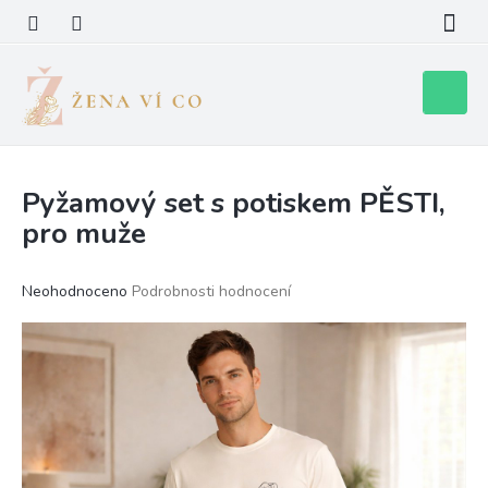
Přejít
na
obsah
Nákupní
košík
Pyžamový set s potiskem PĚSTI,
pro muže
Průměrné
Neohodnoceno
Podrobnosti hodnocení
hodnocení
produktu
je
0,0
z
5
hvězdiček.