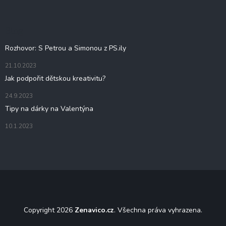
p
a
c
a
í
t
Blog
p
í
r
Rozhovor: S Petrou a Simonou z PS.ily
v
k
21.10.2023
y
Jak podpořit dětskou kreativitu?
v
ý
24.9.2023
p
i
Tipy na dárky na Valentýna
s
u
10.1.2023
Copyright 2026
Zenavico.cz
. Všechna práva vyhrazena.