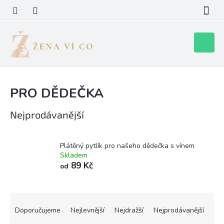
Přejít
na
obsah
Nákupní
košík
PRO DĚDEČKA
Nejprodávanější
Plátěný pytlík pro našeho dědečka s vínem
Skladem
89 Kč
od
Ř
a
Doporučujeme
Nejlevnější
Nejdražší
Nejprodávanější
z