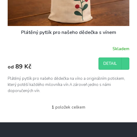
Plátěný pytlík pro našeho dědečka s vínem
Skladem
DETAIL
89 Kč
od
Plátěný pytlík pro našeho dědečka na víno a originálním potiskem,
který potěší každého milovníka vín.A zároveň jedno s námi
doporučených vín.
1
položek celkem
O
v
l
Z
á
á
d