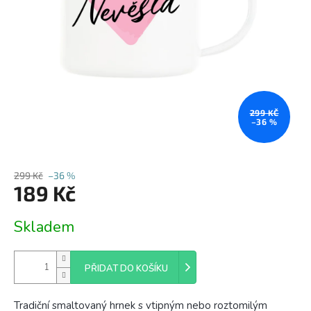
299 KČ
–36 %
299 Kč
–36 %
189 Kč
Měrná
Skladem
cena:
PŘIDAT DO KOŠÍKU
Tradiční smaltovaný hrnek s vtipným nebo roztomilým