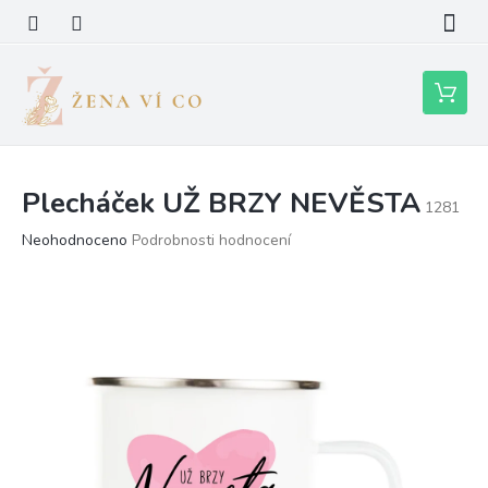
Přejít
na
obsah
Nákupní
košík
Plecháček UŽ BRZY NEVĚSTA
1281
Průměrné
Neohodnoceno
Podrobnosti hodnocení
hodnocení
produktu
je
0,0
z
5
hvězdiček.