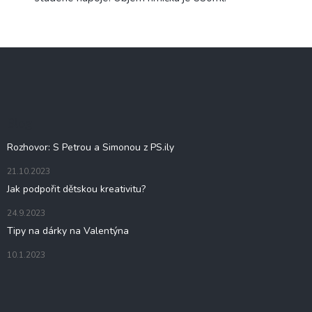
Z
á
p
a
t
Blog
í
Rozhovor: S Petrou a Simonou z PS.ily
21.10.2023
Jak podpořit dětskou kreativitu?
24.9.2023
Tipy na dárky na Valentýna
10.1.2023