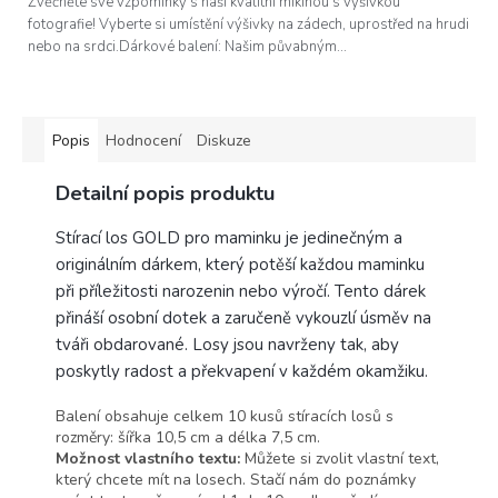
z
Zvěčněte své vzpomínky s naší kvalitní mikinou s výšivkou
5
fotografie! Vyberte si umístění výšivky na zádech, uprostřed na hrudi
hvězdiček.
nebo na srdci.Dárkové balení: Našim půvabným...
Popis
Hodnocení
Diskuze
Detailní popis produktu
Stírací los GOLD pro maminku je jedinečným a
originálním dárkem, který potěší každou maminku
při příležitosti narozenin nebo výročí. Tento dárek
přináší osobní dotek a zaručeně vykouzlí úsměv na
tváři obdarované. Losy jsou navrženy tak, aby
poskytly radost a překvapení v každém okamžiku.
Balení obsahuje celkem 10 kusů stíracích losů s
rozměry: šířka 10,5 cm a délka 7,5 cm.
Možnost vlastního textu:
Můžete si zvolit vlastní text,
který chcete mít na losech. Stačí nám do poznámky