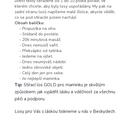
uvést texty seřazené od 1 do 10 podle pořadí, ve
kterém chcete, aby byly losy uspořádány. My pak na
zadní stranu losů napíšeme malé číslice, abyste věděli,
co se pod stíracím polem nachází.
Obsah balíčku:
- Propustka na víno.
- Snídaně do postele.
- 20ti minutová masáž.
- Dnes nemusíš vařit.
- Překvápko od tatínka.
- Jedeme na výlet.
- Dnes neumýváš nádobí.
- Jedno obrovské objetí.
- Celý den jen pro sebe.
- Jsi nejlepší maminka.
Tip:
Stírací los GOLD pro maminku je skvělým
způsobem, jak vyjádřit lásku a vděčnost za všechnu
péči a podporu.
Losy pro Vás s láskou tiskneme u nás v Beskydech.