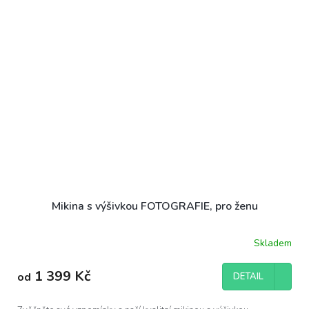
Mikina s výšivkou FOTOGRAFIE, pro ženu
Skladem
Průměrné
hodnocení
produktu
1 399 Kč
od
DETAIL
je
5,0