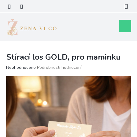
Přejít
na
obsah
Nákupní
košík
Stírací los GOLD, pro maminku
Průměrné
Neohodnoceno
Podrobnosti hodnocení
hodnocení
produktu
je
0,0
z
5
hvězdiček.