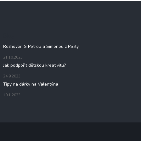
Z
á
p
a
t
Blog
í
Rozhovor: S Petrou a Simonou z PS.ily
21.10.2023
Jak podpořit dětskou kreativitu?
24.9.2023
Tipy na dárky na Valentýna
10.1.2023