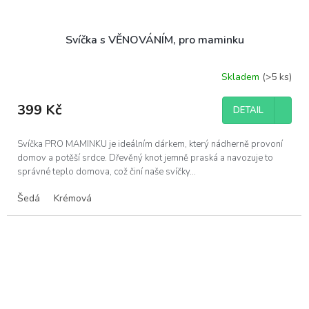
Svíčka s VĚNOVÁNÍM, pro maminku
Skladem
(>5 ks)
Průměrné
hodnocení
produktu
399 Kč
DETAIL
je
5,0
z
Svíčka PRO MAMINKU je ideálním dárkem, který nádherně provoní
5
domov a potěší srdce. Dřevěný knot jemně praská a navozuje to
hvězdiček.
správné teplo domova, což činí naše svíčky...
Šedá
Krémová