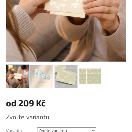
od
209 Kč
Měrná
Zvolte variantu
cena:
Varianta