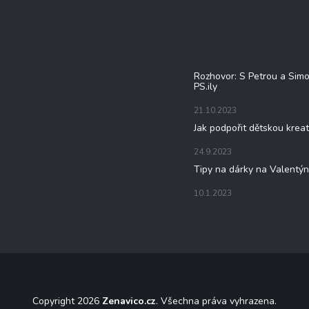
Blog
Rozhovor: S Petrou a Sim
PS.ily
21.10.2023
Jak podpořit dětskou kreat
24.9.2023
Tipy na dárky na Valentý
10.1.2023
Copyright 2026
Zenavico.cz
. Všechna práva vyhrazena.