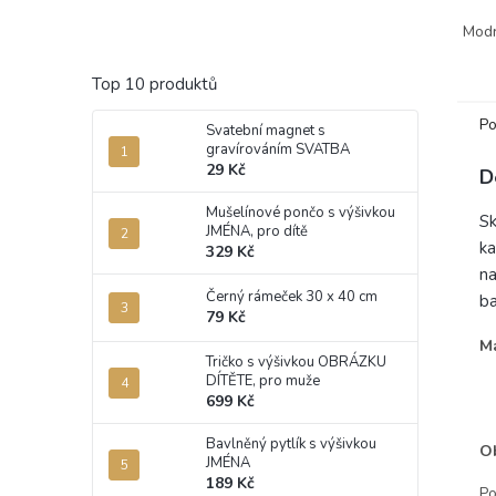
bamb
Mod
mode
přístu
Top 10 produktů
Po
Svatební magnet s
gravírováním SVATBA
29 Kč
D
Mušelínové pončo s výšivkou
Sk
JMÉNA, pro dítě
ka
329 Kč
na
Černý rámeček 30 x 40 cm
ba
79 Kč
Ma
Tričko s výšivkou OBRÁZKU
- 
DÍTĚTE, pro muže
- 
699 Kč
- 
Bavlněný pytlík s výšivkou
O
JMÉNA
189 Kč
Po