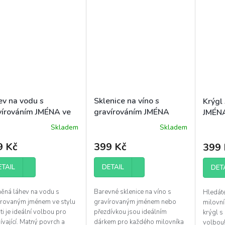
ev na vodu s
Sklenice na víno s
Krýgl
vírováním JMÉNA ve
gravírováním JMÉNA
JMÉN
lu GRAFFITI
Skladem
Skladem
Průměrné
Průměr
hodnocení
hodnoc
9 Kč
399 Kč
399 
produktu
produk
je
je
5,0
ETAIL
DETAIL
5,0
DET
z
z
5
5
něná láhev na vodu s
Barevné sklenice na víno s
Hledáte
hvězdiček.
hvězdič
írovaným jménem ve stylu
gravírovaným jménem nebo
milovní
iti je ideální volbou pro
přezdívkou jsou ideálním
krýgl s
vající. Matný povrch a
dárkem pro každého milovníka
volbou!