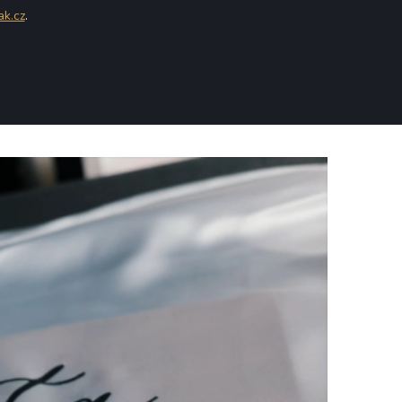
ak.cz
.