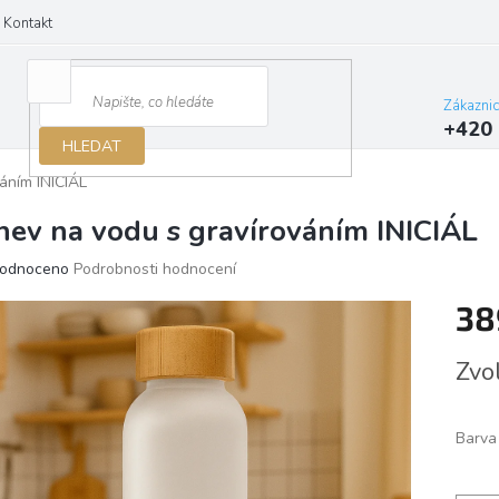
Kontakt
Zákazni
+420 
HLEDAT
áním INICIÁL
hev na vodu s gravírováním INICIÁL
ěrné
odnoceno
Podrobnosti hodnocení
ocení
38
ktu
Měrn
Zvo
cena:
iček.
Barva