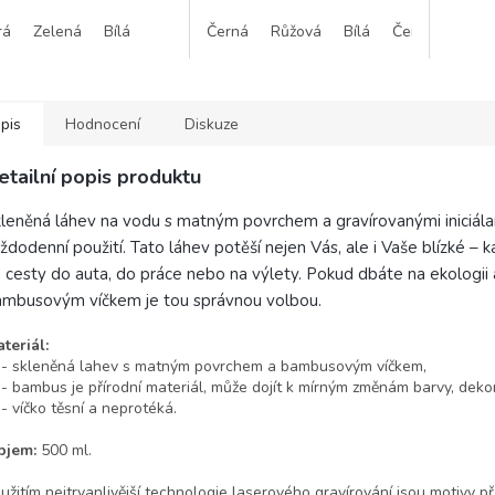
usové víčko zaručují
vína. Kvalitní zpracování a
variant
rá
Zelená
Bílá
Černá
Růžová
Bílá
Červená
rní vzhled a ekologický
elegantní design zajistí, že si
požado
p....
svou...
pis
Hodnocení
Diskuze
etailní popis produktu
leněná láhev na vodu s matným povrchem a gravírovanými iniciál
ždodenní použití. Tato láhev potěší nejen Vás, ale i Vaše blízké – k
 cesty do auta, do práce nebo na výlety. Pokud dbáte na ekologii a
mbusovým víčkem je tou správnou volbou.
teriál:
skleněná lahev s matným povrchem a bambusovým víčkem,
bambus je přírodní materiál, může dojít k mírným změnám barvy, dekora
víčko těsní a neprotéká.
bjem:
500 ml.
užitím nejtrvanlivější technologie laserového gravírování jsou motivy 