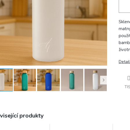
Sklen
matný
použi
bambu
životn
Detail
TI
visející produkty