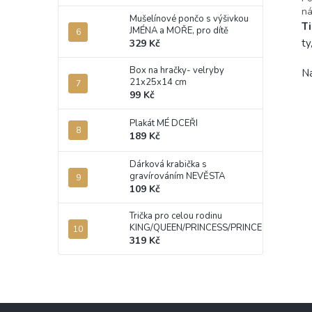
ná
Mušelínové pončo s výšivkou
T
JMÉNA a MOŘE, pro dítě
ty
329 Kč
Box na hračky- velryby
Na
21x25x14 cm
99 Kč
Plakát MÉ DCEŘI
189 Kč
PŘI
Dárková krabička s
gravírováním NEVĚSTA
109 Kč
Buďte
Trička pro celou rodinu
KING/QUEEN/PRINCESS/PRINCE
PŘ
319 Kč
Z