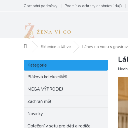
Přejít
Obchodní podmínky
Podmínky ochrany osobních údajů
na
obsah
Domů
Sklenice a láhve
Láhev na vodu s gravírov
Lá
P
Přeskočit
o
Kategorie
kategorie
Prům
Neoh
s
hodn
t
Plážová kolekce🐚🌺
produ
r
je
a
MEGA VÝPRODEJ
0,0
n
z
Zachraň mě!
5
n
hvězd
í
Novinky
p
a
Oblečení v setu pro děti a rodiče
n