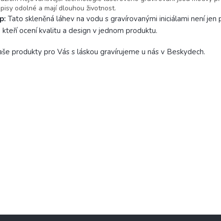
pisy odolné a mají dlouhou životnost.
ip:
Tato skleněná láhev na vodu s gravírovanými iniciálami není jen p
, kteří ocení kvalitu a design v jednom produktu.
še produkty pro Vás s láskou gravírujeme u nás v Beskydech.
DAT HODNOCENÍ
 první, kdo napíše příspěvek k této položce.
IDAT KOMENTÁŘ