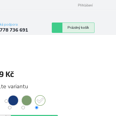
Přihlášení
cká podpora:
Nákupní
Prázdný košík
778 736 691
košík
9 Kč
á
lte variantu