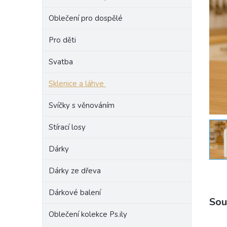
e
Oblečení pro dospělé
l
Pro děti
Svatba
Sklenice a láhve
Svíčky s věnováním
Stírací losy
Dárky
Dárky ze dřeva
Dárkové balení
Sou
Oblečení kolekce Ps.ily