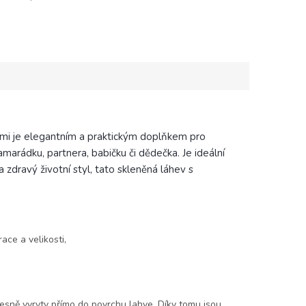
u se jménem, uveďte nám
vané jméno do...
ami je elegantním a praktickým doplňkem pro
amarádku, partnera, babičku či dědečka. Je ideální
 zdravý životní styl, tato skleněná láhev s
ce a velikosti,
přesně vyryty přímo do povrchu lahve. Díky tomu jsou