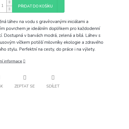
PŘIDAT DO KOŠÍKU
ěná láhev na vodu s gravírovanými iniciálami a
m povrchem je ideálním doplňkem pro každodenní
tí. Dostupná v barvách modrá, zelená a bílá. Láhev s
sovým víčkem potěší milovníky ekologie a zdravého
ího stylu. Perfektní na cesty, do práce i na výlety.
ní informace
SK
ZEPTAT SE
SDÍLET