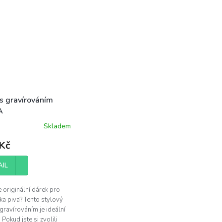
 s gravírováním
A
Skladem
né
ení
Kč
tu
AIL
 originální dárek pro
ek.
ka piva? Tento stylový
 gravírováním je ideální
 Pokud jste si zvolili