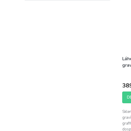
Láh
gra
sty
38
D
Skle
grav
graff
dospí