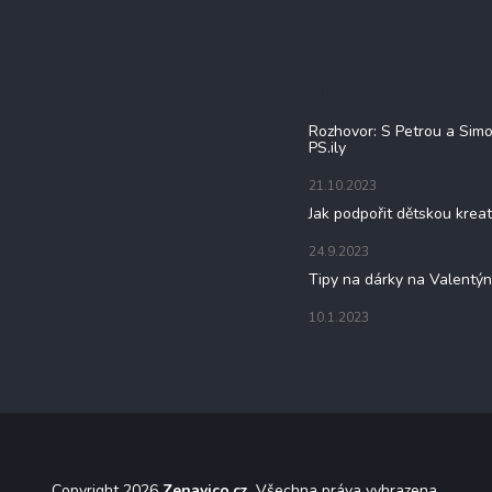
Blog
Rozhovor: S Petrou a Sim
PS.ily
21.10.2023
Jak podpořit dětskou kreat
24.9.2023
Tipy na dárky na Valentý
10.1.2023
Copyright 2026
Zenavico.cz
. Všechna práva vyhrazena.