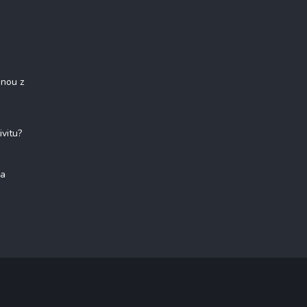
onou z
ivitu?
na