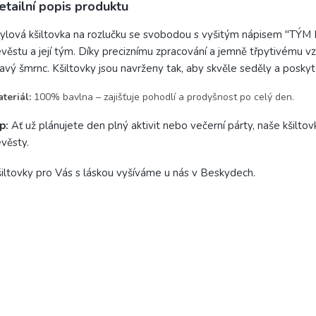
etailní popis produktu
ylová kšiltovka na rozlučku se svobodou s vyšitým nápisem "TÝ
věstu a její tým. Díky preciznímu zpracování a jemně třpytivému 
avý šmrnc. Kšiltovky jsou navrženy tak, aby skvěle seděly a posky
teriál:
100% bavlna – zajišťuje pohodlí a prodyšnost po celý den.
ip:
Ať už plánujete den plný aktivit nebo večerní párty, naše kšilt
věsty.
iltovky pro Vás s láskou vyšíváme u nás v Beskydech.
DAT HODNOCENÍ
 první, kdo napíše příspěvek k této položce.