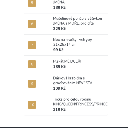
JMÉNA
189 Kč
Mušelínové pončo s výšivkou
JMÉNA a MOŘE, pro dítě
329 Kč
Box na hračky- velryby
21x25x14 cm
99 Kč
Plakát MÉ DCEŘI
189 Kč
Dárková krabička s
gravírováním NEVĚSTA
109 Kč
Trička pro celou rodinu
KING/QUEEN/PRINCESS/PRINCE
319 Kč