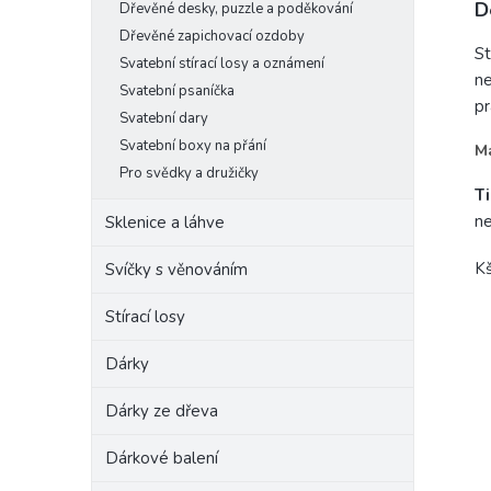
D
Dřevěné desky, puzzle a poděkování
Dřevěné zapichovací ozdoby
St
Svatební stírací losy a oznámení
ne
Svatební psaníčka
pr
Svatební dary
Svatební boxy na přání
Ma
Pro svědky a družičky
T
ne
Sklenice a láhve
Kš
Svíčky s věnováním
Stírací losy
Dárky
PŘI
Dárky ze dřeva
Dárkové balení
Buďte