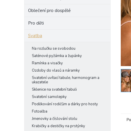
e
Oblečení pro dospělé
l
Pro děti
Svatba
Na rozlučku se svobodou
Saténové pyžámka a župánky
Ramínka a visačky
Ozdoby do vlasů a náramky
Svatební uvítací tabule, harmonogram a
ukazatele
Sklenice na svatební tabuli
Svatební samolepky
Poděkování rodičům a dárky pro hosty
Fotoalba
Jmenovky a číslování stolu
Po
Krabičky a destičky na prstýnky