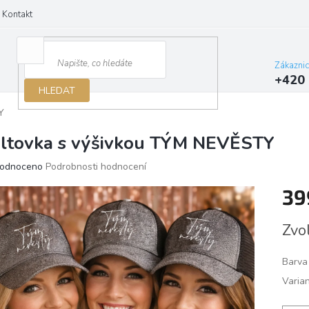
Kontakt
Zákazni
+420 
HLEDAT
Y
iltovka s výšivkou TÝM NEVĚSTY
ěrné
odnoceno
Podrobnosti hodnocení
ocení
39
ktu
Měrn
Zvo
cena:
iček.
Barva
Varian