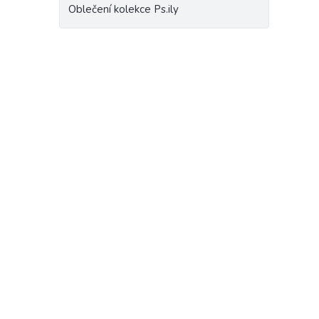
Oblečení kolekce Ps.ily
PŘ