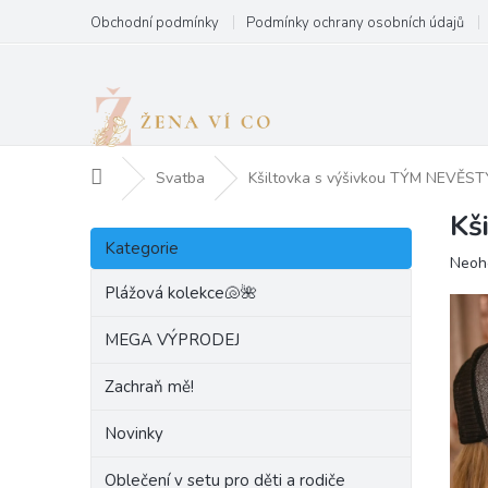
Přejít
Obchodní podmínky
Podmínky ochrany osobních údajů
na
obsah
Domů
Svatba
Kšiltovka s výšivkou TÝM NEVĚST
Kš
P
Přeskočit
o
Kategorie
kategorie
Prům
Neoh
s
hodn
t
Plážová kolekce🐚🌺
produ
r
je
a
MEGA VÝPRODEJ
0,0
n
z
Zachraň mě!
5
n
hvězd
í
Novinky
p
a
Oblečení v setu pro děti a rodiče
n