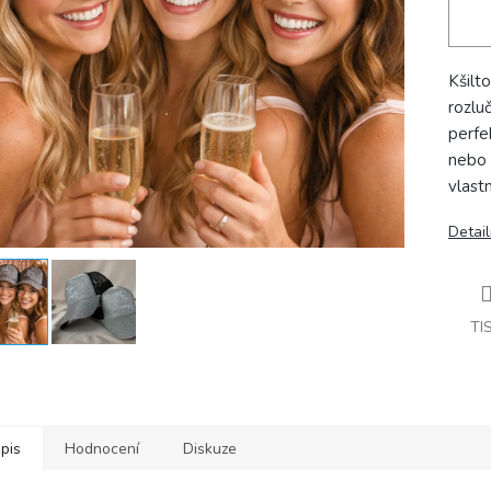
Kšilt
rozlu
perfe
nebo 
vlast
Detail
TI
pis
Hodnocení
Diskuze