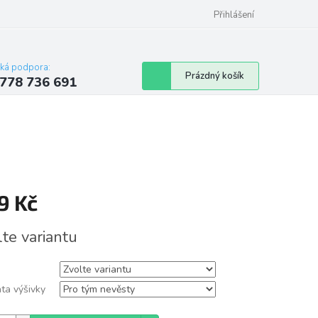
Přihlášení
cká podpora:
Nákupní
Prázdný košík
778 736 691
košík
9 Kč
á
lte variantu
ta výšivky