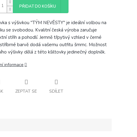
PŘIDAT DO KOŠÍKU
ovka s výšivkou "TÝM NEVĚSTY" je ideální volbou na
čku se svobodou. Kvalitní česká výroba zaručuje
ktní střih a pohodlí. Jemně třpytivý vzhled v černé
stříbrné barvě dodá vašemu outfitu šmrnc. Možnost
ního výšivky dělá z této kšiltovky jedinečný doplněk.
ní informace
SK
ZEPTAT SE
SDÍLET