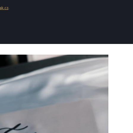
ak.cz
.