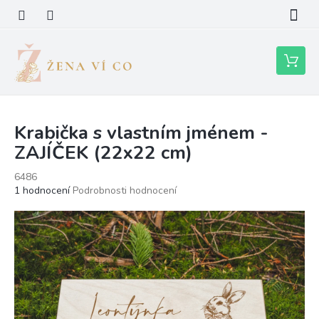
Přejít
na
obsah
Nákupní
košík
Krabička s vlastním jménem -
ZAJÍČEK (22x22 cm)
6486
Průměrné
1 hodnocení
Podrobnosti hodnocení
hodnocení
produktu
je
5,0
z
5
hvězdiček.