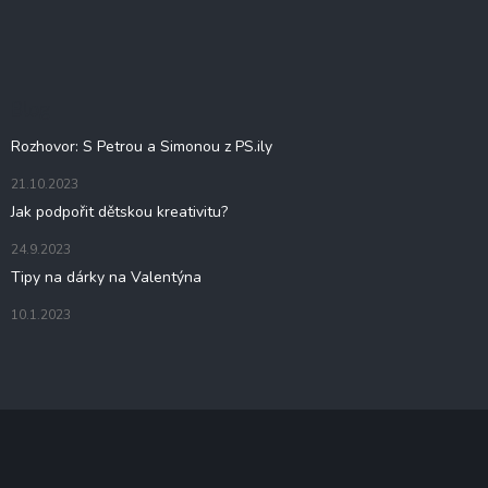
Z
á
p
a
t
Blog
í
Rozhovor: S Petrou a Simonou z PS.ily
21.10.2023
Jak podpořit dětskou kreativitu?
24.9.2023
Tipy na dárky na Valentýna
10.1.2023