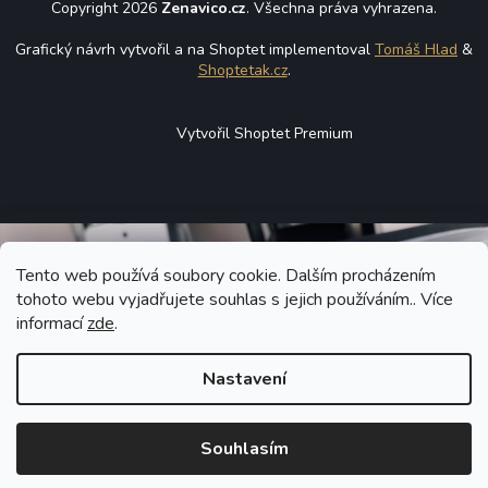
Copyright 2026
Zenavico.cz
. Všechna práva vyhrazena.
Grafický návrh vytvořil a na Shoptet implementoval
Tomáš Hlad
&
Shoptetak.cz
.
Vytvořil Shoptet Premium
Tento web používá soubory cookie. Dalším procházením
tohoto webu vyjadřujete souhlas s jejich používáním.. Více
informací
zde
.
Nastavení
Souhlasím