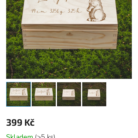
399 Kč
Měrná
Skladem
(>5 ks)