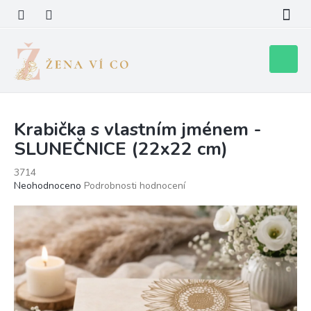
Přejít
na
obsah
Nákupní
košík
Krabička s vlastním jménem -
SLUNEČNICE (22x22 cm)
3714
Průměrné
Neohodnoceno
Podrobnosti hodnocení
hodnocení
produktu
je
0,0
z
5
hvězdiček.