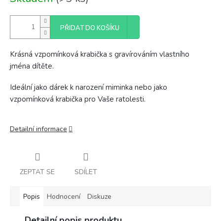
cena:
PŘIDAT DO KOŠÍKU
Krásná vzpomínková krabička s gravírováním vlastního
jména dítěte.
Ideální jako dárek k narození miminka nebo jako
vzpomínková krabička pro Vaše ratolesti.
Detailní informace
ZEPTAT SE
SDÍLET
Popis
Hodnocení
Diskuze
Detailní popis produktu