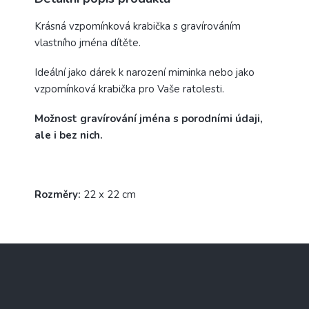
Krásná vzpomínková krabička s gravírováním
vlastního jména dítěte.
Ideální jako dárek k narození miminka nebo jako
vzpomínková krabička pro Vaše ratolesti.
Možnost gravírování jména s porodními údaji,
ale i bez nich.
Rozměry:
22 x 22 cm
Z
á
p
a