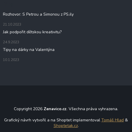
t
Blog
í
Rozhovor: S Petrou a Simonou z PS.ily
21.10.2023
Jak podpořit dětskou kreativitu?
24.9.2023
Tipy na dárky na Valentýna
10.1.2023
Copyright 2026
Zenavico.cz
. Všechna práva vyhrazena.
Grafický návrh vytvořil a na Shoptet implementoval
Tomáš Hlad
&
Shoptetak.cz
.