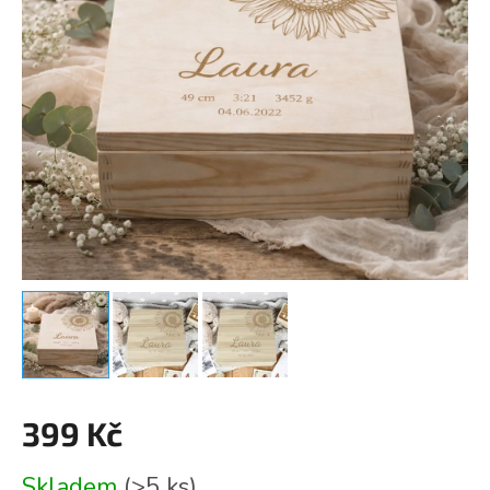
399 Kč
Měrná
Skladem
(>5 ks)