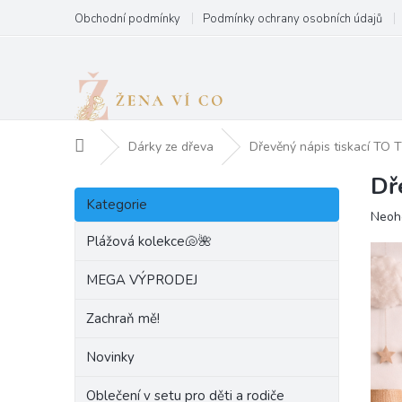
Přejít
Obchodní podmínky
Podmínky ochrany osobních údajů
na
obsah
Domů
Dárky ze dřeva
Dřevěný nápis tiskací T
Dř
P
Přeskočit
o
Kategorie
kategorie
Prům
Neoh
s
hodn
t
Plážová kolekce🐚🌺
produ
r
je
a
MEGA VÝPRODEJ
0,0
n
z
Zachraň mě!
5
n
hvězd
í
Novinky
p
a
Oblečení v setu pro děti a rodiče
n