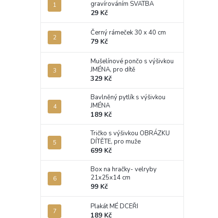
gravírováním SVATBA
29 Kč
Černý rámeček 30 x 40 cm
79 Kč
Mušelínové pončo s výšivkou
JMÉNA, pro dítě
329 Kč
Bavlněný pytlík s výšivkou
JMÉNA
189 Kč
Tričko s výšivkou OBRÁZKU
DÍTĚTE, pro muže
699 Kč
Box na hračky- velryby
21x25x14 cm
99 Kč
Plakát MÉ DCEŘI
189 Kč