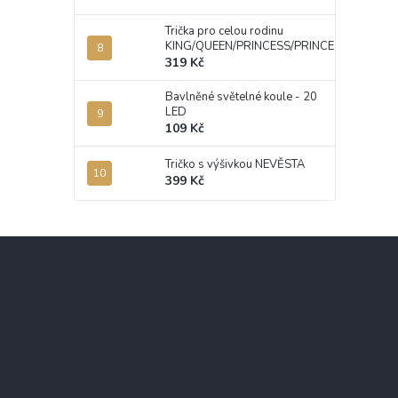
Trička pro celou rodinu
KING/QUEEN/PRINCESS/PRINCE
319 Kč
Bavlněné světelné koule - 20
LED
109 Kč
Tričko s výšivkou NEVĚSTA
399 Kč
Z
á
p
a
t
í