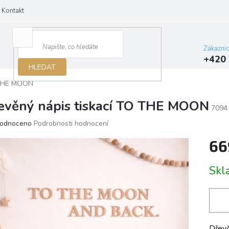
Kontakt
Zákazni
+420 
HLEDAT
O THE MOON
evěný nápis tiskací TO THE MOON
7094
ěrné
odnoceno
Podrobnosti hodnocení
ocení
66
ktu
Měrn
Skl
cena:
iček.
Dřevě