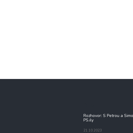
Blog
Rozhovor: S Petrou a Sim
PS.ily
21.10.2023