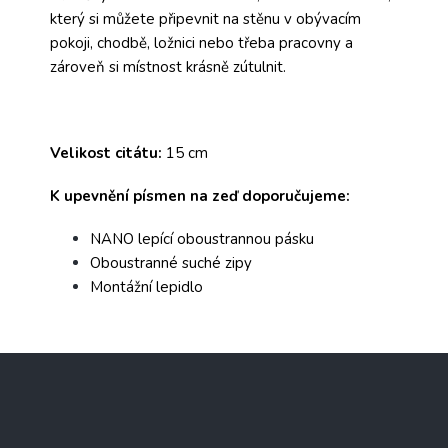
který si můžete připevnit na stěnu v obývacím
pokoji, chodbě, ložnici nebo třeba pracovny a
zároveň si místnost krásně zútulnit.
Velikost citátu:
15 cm
K upevnění písmen na zeď doporučujeme:
NANO lepící oboustrannou pásku
Oboustranné suché zipy
Montážní lepidlo
Z
á
p
a