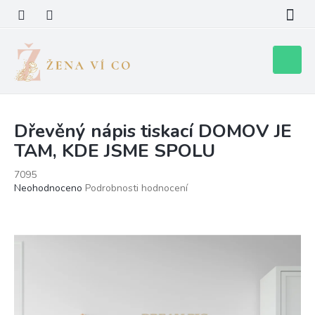
Přejít
na
obsah
Nákupní
košík
Dřevěný nápis tiskací DOMOV JE
TAM, KDE JSME SPOLU
7095
Průměrné
Neohodnoceno
Podrobnosti hodnocení
hodnocení
produktu
je
0,0
z
5
hvězdiček.