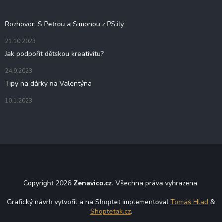
t
Blog
í
Rozhovor: S Petrou a Simonou z PS.ily
21.10.2023
Jak podpořit dětskou kreativitu?
24.9.2023
Tipy na dárky na Valentýna
10.1.2023
Copyright 2026
Zenavico.cz
. Všechna práva vyhrazena.
Grafický návrh vytvořil a na Shoptet implementoval
Tomáš Hlad
&
Shoptetak.cz
.