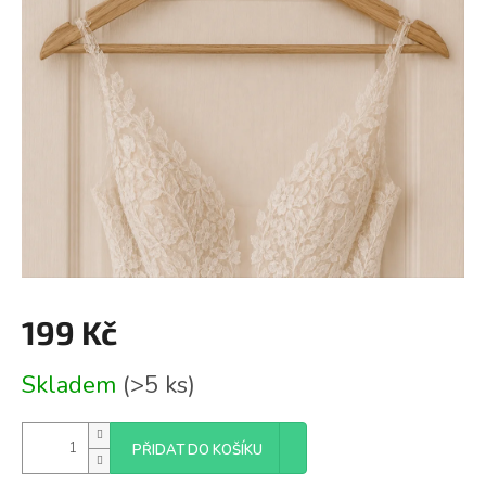
199 Kč
Měrná
Skladem
(>5 ks)
cena:
PŘIDAT DO KOŠÍKU