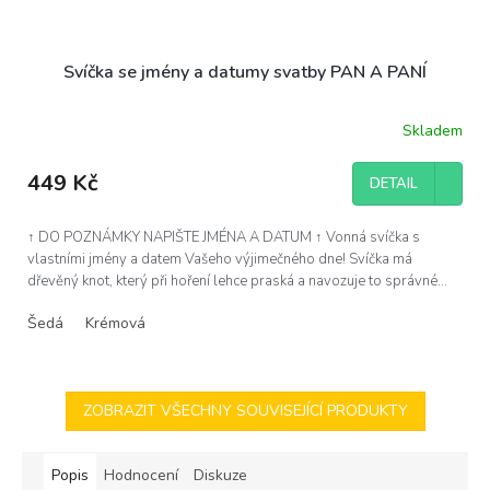
Svíčka se jmény a datumy svatby PAN A PANÍ
Skladem
Průměrné
hodnocení
produktu
449 Kč
DETAIL
je
3,0
z
↑ DO POZNÁMKY NAPIŠTE JMÉNA A DATUM ↑ Vonná svíčka s
5
vlastními jmény a datem Vašeho výjimečného dne! Svíčka má
hvězdiček.
dřevěný knot, který při hoření lehce praská a navozuje to správné...
Šedá
Krémová
ZOBRAZIT VŠECHNY SOUVISEJÍCÍ PRODUKTY
Popis
Hodnocení
Diskuze