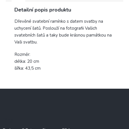
Detailní popis produktu
Dřevěné svatební ramínko s datem svatby na
uchycení šatů. Poslouží na fotografii Vašich
svatebních šatů a taky bude krásnou památkou na
Vaši svatbu.
Rozměr:
délka: 20 cm
šířka: 43,5 cm
Z
á
p
a
t
Blog
í