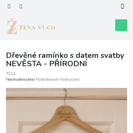
Přejít
na
obsah
Nákupní
košík
Dřevěné ramínko s datem svatby
NEVĚSTA - PŘÍRODNÍ
7214
Průměrné
Neohodnoceno
Podrobnosti hodnocení
hodnocení
produktu
je
0,0
z
5
hvězdiček.