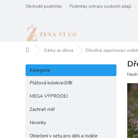
Přejít
Obchodní podmínky
Podmínky ochrany osobních údajů
na
obsah
Domů
Dárky ze dřeva
Dřevěná zapichovací ozd
Dř
P
Přeskočit
o
Kategorie
kategorie
Prům
Neoh
s
hodn
t
Plážová kolekce🐚🌺
produ
r
je
a
MEGA VÝPRODEJ
0,0
n
z
Zachraň mě!
5
n
hvězd
í
Novinky
p
a
Oblečení v setu pro děti a rodiče
n