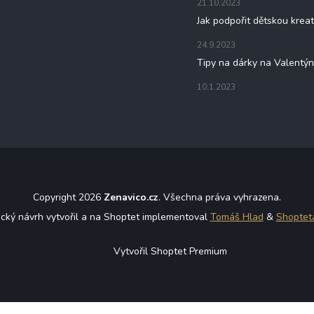
21.10.2023
Jak podpořit dětskou kreat
24.9.2023
Tipy na dárky na Valentý
10.1.2023
Copyright 2026
Zenavico.cz
. Všechna práva vyhrazena.
ický návrh vytvořil a na Shoptet implementoval
Tomáš Hlad
&
Shoptet
Vytvořil Shoptet Premium