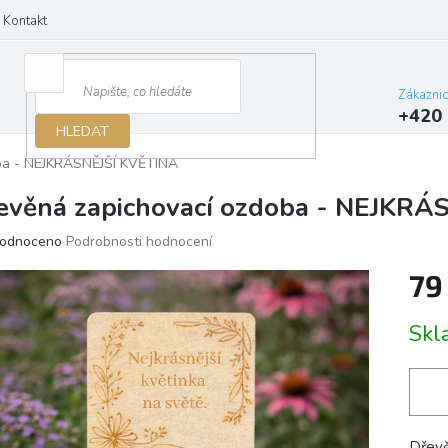
Kontakt
Zákazni
+420 
HLEDAT
oba - NEJKRÁSNĚJŠÍ KVĚTINA
evěná zapichovací ozdoba - NEJKRÁ
ěrné
odnoceno
Podrobnosti hodnocení
ocení
79
ktu
Měrn
Sk
cena:
iček.
Dřevě