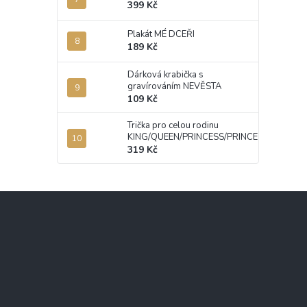
399 Kč
Plakát MÉ DCEŘI
189 Kč
Dárková krabička s
gravírováním NEVĚSTA
109 Kč
Trička pro celou rodinu
KING/QUEEN/PRINCESS/PRINCE
319 Kč
Z
á
p
a
t
í