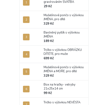
gravírováním SVATBA
29 Kč
Mušelínové pončo s výšivkou
JMÉNA, pro dítě
329 Kč
Bavlněný pytlík s výšivkou
JMÉNA
189 Kč
Tričko s výšivkou OBRÁZKU
DÍTĚTE, pro muže
699 Kč
Mušelínové pončo s výšivkou
JMÉNA a MOŘE, pro dítě
329 Kč
Box na hračky- velryby
21x25x14 cm
99 Kč
Tričko s výšivkou NEVĚSTA