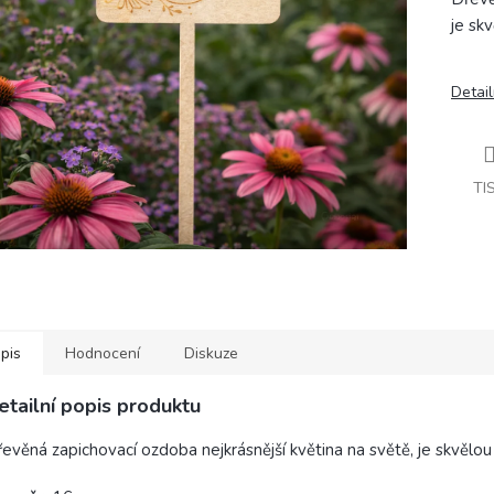
je sk
Detail
TI
pis
Hodnocení
Diskuze
etailní popis produktu
evěná zapichovací ozdoba nejkrásnější květina na světě, je skvělou