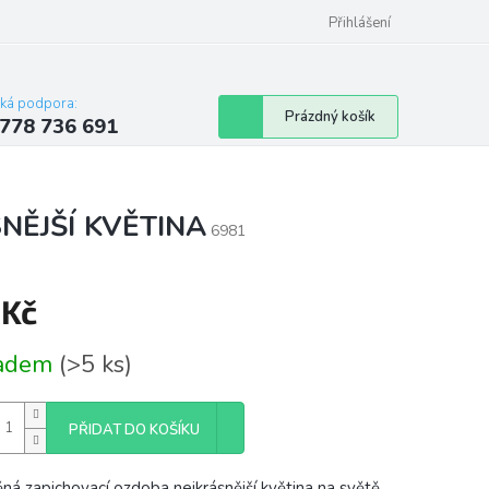
Přihlášení
cká podpora:
Nákupní
Prázdný košík
778 736 691
košík
SNĚJŠÍ KVĚTINA
6981
 Kč
á
ladem
(>5 ks)
PŘIDAT DO KOŠÍKU
ná zapichovací ozdoba nejkrásnější květina na světě,