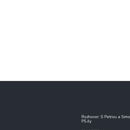
Blog
Rozhovor: S Petrou a Sim
PS.ily