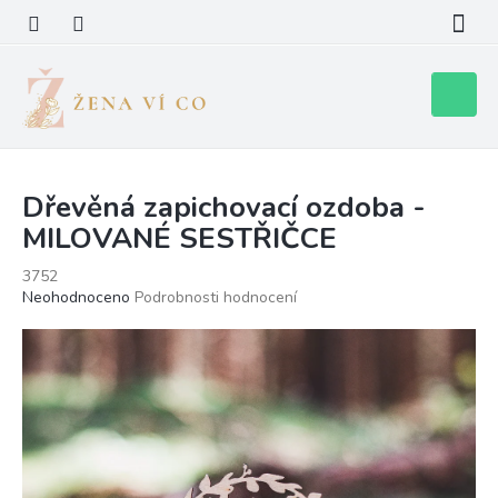
Přejít
na
obsah
Nákupní
košík
Dřevěná zapichovací ozdoba -
MILOVANÉ SESTŘIČCE
3752
Průměrné
Neohodnoceno
Podrobnosti hodnocení
hodnocení
produktu
je
0,0
z
5
hvězdiček.