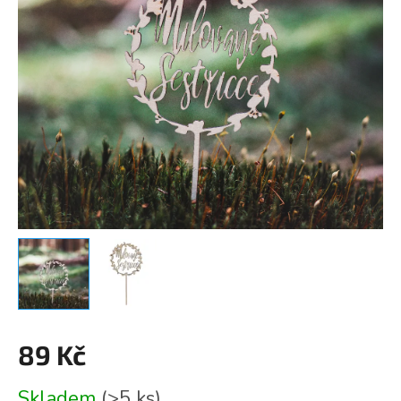
89 Kč
Měrná
Skladem
(>5 ks)