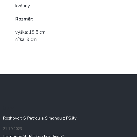
květiny.
Rozměr:
výška: 19,5 cm
šířka: 9 cm
Z
á
p
a
t
Blog
í
Rozhovor: S Petrou a Simonou z PS.ily
21.10.2023
Jak podpořit dětskou kreativitu?