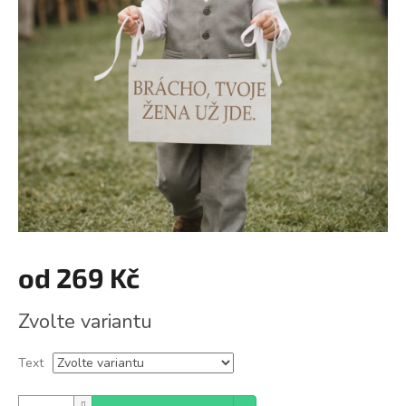
od
269 Kč
Měrná
Zvolte variantu
cena:
Text