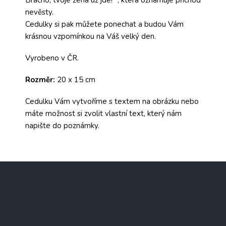
nevěsty.
Cedulky si pak můžete ponechat a budou Vám
krásnou vzpomínkou na Váš velký den.
Vyrobeno v ČR.
Rozměr:
20 x 15 cm
Cedulku Vám vytvoříme s textem na obrázku nebo
máte možnost si zvolit vlastní text, který nám
napište do poznámky.
Z
á
p
a
t
Blog
í