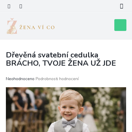
Přejít
na
obsah
Nákupní
košík
Dřevěná svatební cedulka
BRÁCHO, TVOJE ŽENA UŽ JDE
Průměrné
Neohodnoceno
Podrobnosti hodnocení
hodnocení
produktu
je
0,0
z
5
hvězdiček.