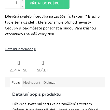
PŘIDAT DO KOŠÍKU
Dřevěná svatební cedulka na zavěšení s textem " Brácho,
tvoje žena už jde! ", která oznamuje příchod nevěsty.
Cedulky si pak můžete ponechat a budou Vám krásnou
vzpomínkou na Váš velký den.
Detailní informace
ZEPTAT SE
SDÍLET
Popis
Hodnocení
Diskuze
Detailní popis produktu
Dřevěná svatební cedulka na zavěšení s textem "
Brácho, tvoje žena už jde! ", která oznamuje příchod