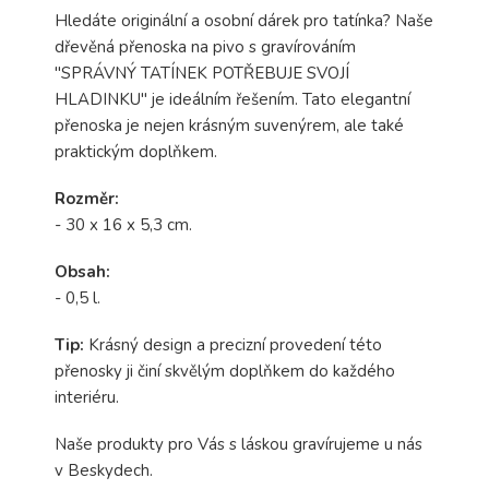
Hledáte originální a osobní dárek pro tatínka? Naše
dřevěná přenoska na pivo s gravírováním
"SPRÁVNÝ TATÍNEK POTŘEBUJE SVOJÍ
HLADINKU" je ideálním řešením. Tato elegantní
přenoska je nejen krásným suvenýrem, ale také
praktickým doplňkem.
Rozměr:
- 30 x 16 x 5,3 cm.
Obsah:
- 0,5 l.
Tip:
Krásný design a precizní provedení této
přenosky ji činí skvělým doplňkem do každého
interiéru.
Naše produkty pro Vás s láskou gravírujeme u nás
v Beskydech.