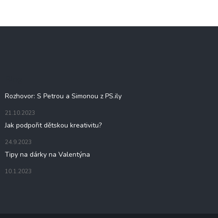
Z
á
p
a
t
Blog
í
Rozhovor: S Petrou a Simonou z PS.ily
21.10.2023
Jak podpořit dětskou kreativitu?
24.9.2023
Tipy na dárky na Valentýna
10.1.2023