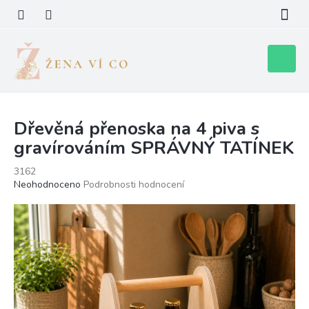
Přejít
na
obsah
Nákupní
košík
Dřevěná přenoska na 4 piva s
gravírováním SPRÁVNÝ TATÍNEK
3162
Průměrné
Neohodnoceno
Podrobnosti hodnocení
hodnocení
produktu
je
0,0
z
5
hvězdiček.