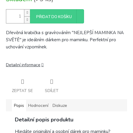
cena:
PŘIDAT DO KOŠÍKU
Dřevěná krabička s gravírováním "NEJLEPŠÍ MAMINKA NA
SVĚTĚ" je ideálním dárkem pro maminku. Perfektní pro
uchování vzpomínek.
Detailní informace
ZEPTAT SE
SDÍLET
Popis
Hodnocení
Diskuze
Detailní popis produktu
Hledáte originální a osobní dárek pro maminku?