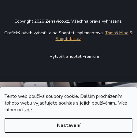
Copyright 2026
Zenavico.cz
. Všechna práva vyhrazena.
Grafický návrh vytvořil a na Shoptet implementoval
Tomáš Hlad
&
Shoptetak.cz
.
Vytvořil Shoptet Premium
Tento web používá soubory cookie. Dalším procházením
tohoto webu vyjadřujete souhlas s jejich používáním.. Více
informací
zde
.
Nastavení