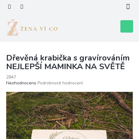
Přejít
na
obsah
Nákupní
košík
Dřevěná krabička s gravírováním
NEJLEPŠÍ MAMINKA NA SVĚTĚ
2847
Průměrné
Neohodnoceno
Podrobnosti hodnocení
hodnocení
produktu
je
0,0
z
5
hvězdiček.