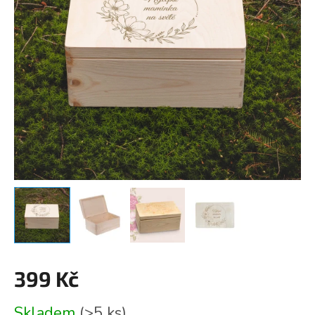
399 Kč
Měrná
Skladem
(>5 ks)